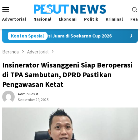
Loncat
Menu
ke
Mobile
konten
Advertorial
Nasional
Ekonomi
Politik
Kriminal
Feat
am FC Bawa Misi Juara di Soekarno Cup 2026
Konten Spesial
Andi Satya N
Beranda
Advertorial
Insinerator Wisanggeni Siap Beroperasi
di TPA Sambutan, DPRD Pastikan
Pengawasan Ketat
Admin Pesut
September 29, 2025