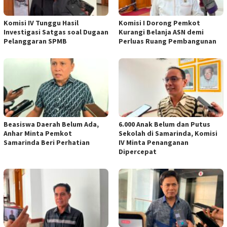
Komisi IV Tunggu Hasil
Komisi I Dorong Pemkot
Investigasi Satgas soal Dugaan
Kurangi Belanja ASN demi
Pelanggaran SPMB
Perluas Ruang Pembangunan
Beasiswa Daerah Belum Ada,
6.000 Anak Belum dan Putus
Anhar Minta Pemkot
Sekolah di Samarinda, Komisi
Samarinda Beri Perhatian
IV Minta Penanganan
Dipercepat