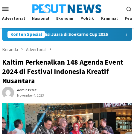
Loncat
Menu
ke
Mobile
konten
Advertorial
Nasional
Ekonomi
Politik
Kriminal
Feat
am FC Bawa Misi Juara di Soekarno Cup 2026
Konten Spesial
Andi Satya N
Beranda
Advertorial
Kaltim Perkenalkan 148 Agenda Event
2024 di Festival Indonesia Kreatif
Nusantara
Admin Pesut
November 4, 2023