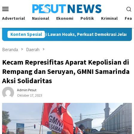
Loncat
Menu
ke
Mobile
konten
Advertorial
Nasional
Ekonomi
Politik
Kriminal
Feat
g Bersinergi Lawan Hoaks, Perkuat Demokrasi Jelang Pemilu 202
Konten Spesial
Beranda
Daerah
Kecam Represifitas Aparat Kepolisian di
Rempang dan Seruyan, GMNI Samarinda
Aksi Solidaritas
Admin Pesut
Oktober 17, 2023