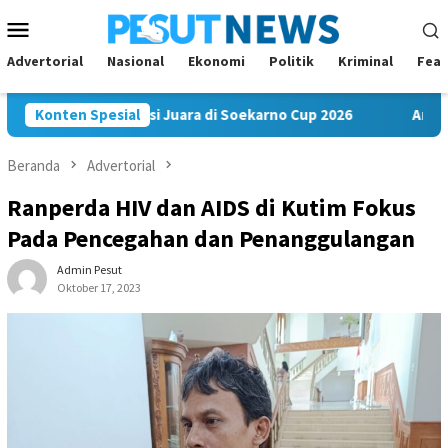
Loncat
Menu
ke
Mobile
konten
Advertorial
Nasional
Ekonomi
Politik
Kriminal
Feat
m FC Bawa Misi Juara di Soekarno Cup 2026
Konten Spesial
Andi Satya N
Beranda
Advertorial
Ranperda HIV dan AIDS di Kutim Fokus
Pada Pencegahan dan Penanggulangan
Admin Pesut
Oktober 17, 2023