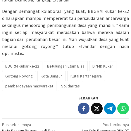
Dengan semangat kolaborasi yang kuat, BBGRM Kukar ke-22
diharapkan mampu mempererat tali persaudaraan antarwarga
sekaligus mendorong pembangunan desa yang mandiri. “Kami
ingin setiap masyarakat merasakan bahwa mereka adalah
bagian dari perubahan besar ini. Mari wujudkan desa yang kuat
melalui gotong royong!” tutup Elvandar dengan nada
optimistis.
BBGRM Kukar ke-22
Betulungan Etam Bisa
DPMD Kukar
Gotong Royong
Kota Bangun
Kutai Kartanegara
pemberdayaan masyarakat
Solidaritas
SEBARKAN
Navigasi
Pos sebelumnya
Pos berikutnya
Kota Bangun Bersatu Jadi Tuan
Loa Kulu Penguatan PKK RT