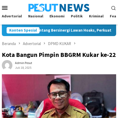
Loncat
Menu
ke
Mobile
konten
Advertorial
Nasional
Ekonomi
Politik
Kriminal
Feat
dan JMSI Bontang Bersinergi Lawan Hoaks, Perkuat Demokrasi J
Konten Spesial
Beranda
Advertorial
DPMD KUKAR
Kota Bangun Pimpin BBGRM Kukar ke-22
Admin Pesut
Juli 18, 2025