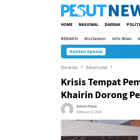
Loncat
ke
konten
HOME
NASIONAL
DAERAH
POLIT
REDAKSI
Disclaimer
Info Iklan
Konten Spesial
Beranda
Advertorial
Krisis Tempat P
Khairin Dorong P
Admin Pesut
Februari 8, 2024