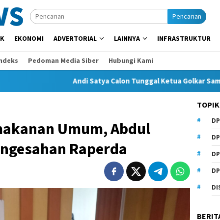
Pencarian
IK
EKONOMI
ADVERTORIAL
LAINNYA
INFRASTRUKTUR
Indeks
Pedoman Media Siber
Hubungi Kami
Andi Satya Calon Tunggal Ketua Golkar Samarinda, Mus
TOPIK
DP
emakanan Umum, Abdul
DP
engesahan Raperda
DP
DP
DI
BERIT