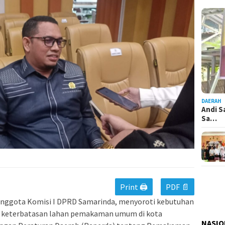
DAERAH
Andi S
Sa…
Print 🖨
PDF 📄
 anggota Komisi I DPRD Samarinda, menyoroti kebutuhan
 keterbatasan lahan pemakaman umum di kota
NASIO