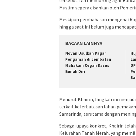
tersebut. Dia mendorong agar Ranc
Muslim segera disahkan oleh Pemeri
Meskipun pembahasan mengenai Rape
hingga saat ini belum juga mendapat
BACAAN LAINNYA
Novan Usulkan Pagar
Hu
Pengaman di Jembatan
La
Mahakam Cegah Kasus
DP
Bunuh Diri
Pe
Sa
Menurut Khairin, langkah ini menjadi
terkait keterbatasan lahan pemakam
Samarinda, terutama dengan menin
Sebagai upaya konkret, Khairin tela
Kelurahan Tanah Merah, yang memilik