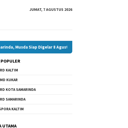
JUMAT, 7 AGUSTUS 2026
da Siap Digelar 8 Agustus 2026
Bawaslu Bontang dan JMSI
 POPULER
RD KALTIM
MD KUKAR
RD KOTA SAMARINDA
RD SAMARINDA
SPORA KALTIM
A UTAMA