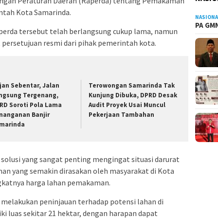
angan Peraturan Daerah (Raperda) tentang Pemakaman
ntah Kota Samarinda.
NASIONA
PA GMN
rda tersebut telah berlangsung cukup lama, namun
 persetujuan resmi dari pihak pemerintah kota.
jan Sebentar, Jalan
Terowongan Samarinda Tak
ngsung Tergenang,
Kunjung Dibuka, DPRD Desak
RD Soroti Pola Lama
Audit Proyek Usai Muncul
nanganan Banjir
Pekerjaan Tambahan
marinda
 solusi yang sangat penting mengingat situasi darurat
an yang semakin dirasakan oleh masyarakat di Kota
gkatnya harga lahan pemakaman.
h melakukan peninjauan terhadap potensi lahan di
i luas sekitar 21 hektar, dengan harapan dapat