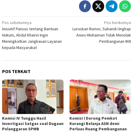
Navigasi
Pos sebelumnya
Pos berikutnya
Inisiatif Pansus tentang Bantuan
Luruskan Rumor, Subandi Ungkap
pos
Hukum, Abdul Khairin Ingin
Anies-Muhaiman Tidak Menolak
Meningkatkan Jangkauan Layanan
Pembangunan IKN
kepada Masyarakat
POS TERKAIT
Komisi IV Tunggu Hasil
Komisi I Dorong Pemkot
Investigasi Satgas soal Dugaan
Kurangi Belanja ASN demi
Pelanggaran SPMB
Perluas Ruang Pembangunan