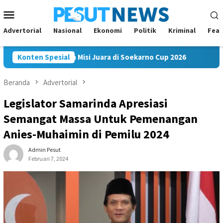
Loncat
Menu
ke
Mobile
konten
Advertorial
Nasional
Ekonomi
Politik
Kriminal
Feat
kam FC Bawa Misi Juara di Soekarno Cup 2026
Konten Spesial
Andi Satya
Beranda
Advertorial
Legislator Samarinda Apresiasi
Semangat Massa Untuk Pemenangan
Anies-Muhaimin di Pemilu 2024
Admin Pesut
Februari 7, 2024