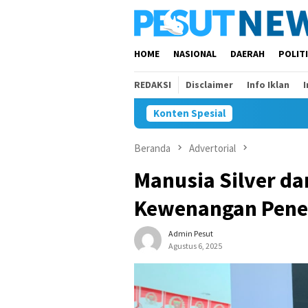
Loncat
ke
konten
HOME
NASIONAL
DAERAH
POLIT
REDAKSI
Disclaimer
Info Iklan
Konten Spesial
Beranda
Advertorial
Manusia Silver da
Kewenangan Pener
Admin Pesut
Agustus 6, 2025