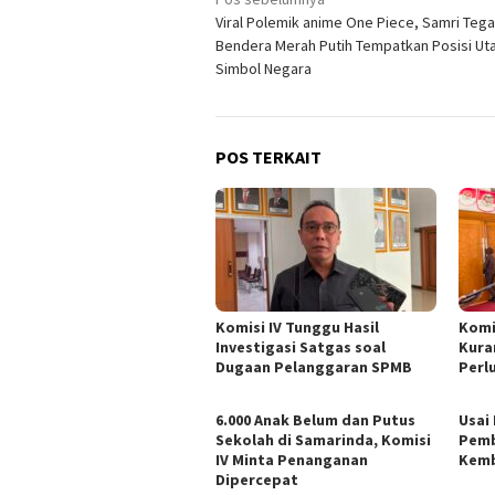
Navigasi
Viral Polemik anime One Piece, Samri Teg
pos
Bendera Merah Putih Tempatkan Posisi U
Simbol Negara
POS TERKAIT
Komisi IV Tunggu Hasil
Komi
Investigasi Satgas soal
Kura
Dugaan Pelanggaran SPMB
Perl
6.000 Anak Belum dan Putus
Usai
Sekolah di Samarinda, Komisi
Pemb
IV Minta Penanganan
Kemb
Dipercepat