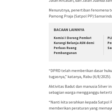
Jalan Antasari, dan Jalan Juanda Sa
Menurutnya, penertiban fenomena t
Pamong Praja (Satpol PP) Samarinda
BACAAN LAINNYA
Komisi I Dorong Pemkot
PL
Kurangi Belanja ASN demi
Pe
Perluas Ruang
Sa
Pembangunan
“DPRD telah memberikan dasar huku
tugasnya,” katanya, Rabu (6/8/2025).
Aktivitas Badut dan manusia Silver in
sebagian warga mengganggu ketertib
“Nanti kita serahkan kepada Satpol
memberikan peraturan yang memayung