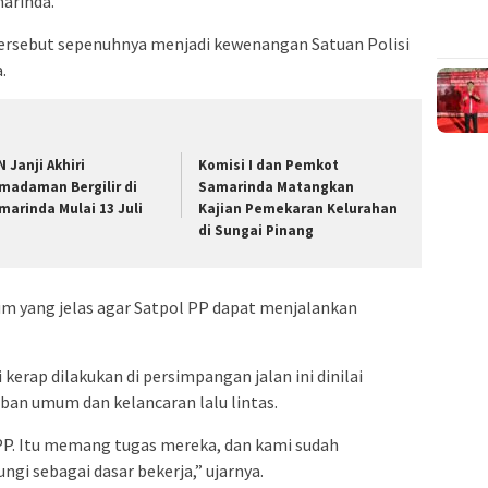
marinda.
ersebut sepenuhnya menjadi kewenangan Satuan Polisi
.
N Janji Akhiri
Komisi I dan Pemkot
madaman Bergilir di
Samarinda Matangkan
marinda Mulai 13 Juli
Kajian Pemekaran Kelurahan
di Sungai Pinang
m yang jelas agar Satpol PP dapat menjalankan
i kerap dilakukan di persimpangan jalan ini dinilai
an umum dan kelancaran lalu lintas.
 PP. Itu memang tugas mereka, dan kami sudah
i sebagai dasar bekerja,” ujarnya.