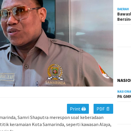
DAERAH
Bawasl
Bersi
NASIO
NASIONA
PA GMN
Print 🖨
PDF 📄
marinda, Samri Shaputra merespon soal keberadaan
 titik keramaian Kota Samarinda, seperti kawasan Alaya,