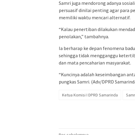
Samri juga mendorong adanya sosial
persuasif dinilai penting agar para 
memiliki waktu mencari alternatif.
“Kalau penertiban dilakukan mendada
penolakan,” tambahnya.
Ia berharap ke depan fenomena badut 
sehingga tidak mengganggu keterti
dan mata pencaharian masyarakat.
“Kuncinya adalah keseimbangan anta
pungkas Samri. (Adv/DPRD Samarind
Ketua Komisi I DPRD Samarinda
Samr
Pos sebelumnya