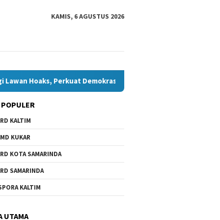
KAMIS, 6 AGUSTUS 2026
ks, Perkuat Demokrasi Jelang Pemilu 2029
Komisi IV Tun
 POPULER
RD KALTIM
MD KUKAR
RD KOTA SAMARINDA
RD SAMARINDA
SPORA KALTIM
A UTAMA