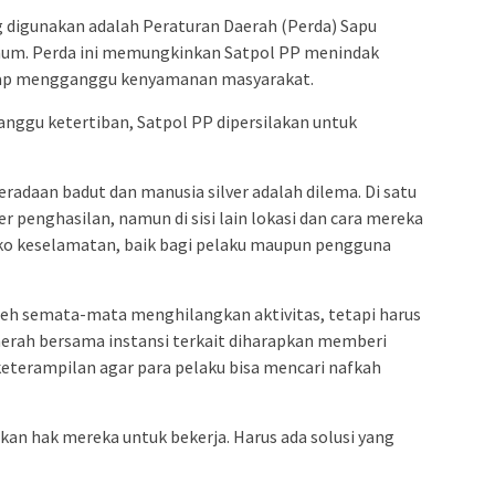
 digunakan adalah Peraturan Daerah (Perda) Sapu
mum. Perda ini memungkinkan Satpol PP menindak
ggap mengganggu kenyamanan masyarakat.
anggu ketertiban, Satpol PP dipersilakan untuk
radaan badut dan manusia silver adalah dilema. Di satu
er penghasilan, namun di sisi lain lokasi dan cara mereka
iko keselamatan, baik bagi pelaku maupun pengguna
leh semata-mata menghilangkan aktivitas, tetapi harus
erah bersama instansi terkait diharapkan memberi
 keterampilan agar para pelaku bisa mencari nafkah
an hak mereka untuk bekerja. Harus ada solusi yang