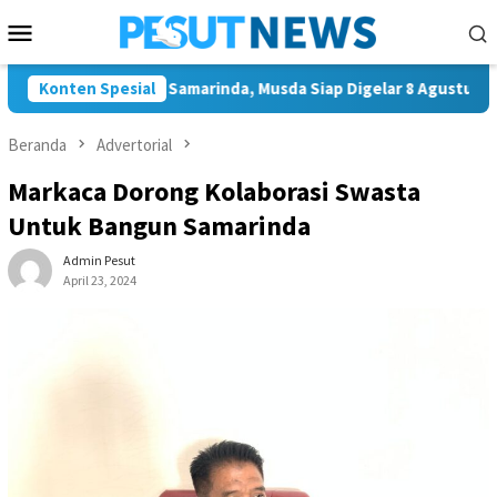
Loncat
Menu
ke
Mobile
konten
 Ketua Golkar Samarinda, Musda Siap Digelar 8 Agustus 2026
Konten Spesial
Beranda
Advertorial
Markaca Dorong Kolaborasi Swasta
Untuk Bangun Samarinda
Admin Pesut
April 23, 2024