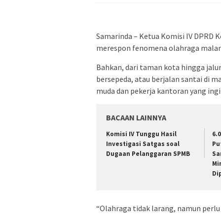
Samarinda – Ketua Komisi IV DPRD 
merespon fenomena olahraga malam 
Bahkan, dari taman kota hingga jalu
bersepeda, atau berjalan santai di m
muda dan pekerja kantoran yang ingi
BACAAN LAINNYA
Komisi IV Tunggu Hasil
6.
Investigasi Satgas soal
Pu
Dugaan Pelanggaran SPMB
Sa
Mi
Di
“Olahraga tidak larang, namun perlu 