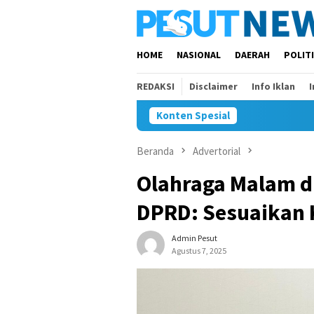
Loncat
ke
konten
HOME
NASIONAL
DAERAH
POLIT
REDAKSI
Disclaimer
Info Iklan
Konten Spesial
Beranda
Advertorial
Olahraga Malam d
DPRD: Sesuaikan 
Admin Pesut
Agustus 7, 2025