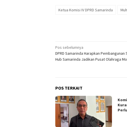
Ketua Komisi IV DPRD Samarinda
Muh
Navigasi
Pos sebelumnya
DPRD Samarinda Harapkan Pembangunan 
pos
Hub Samarinda Jadikan Pusat Olahraga M
POS TERKAIT
Komi
Kura
Perl