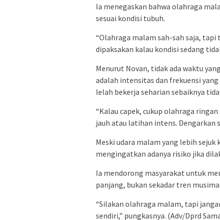
Ia menegaskan bahwa olahraga malam 
sesuai kondisi tubuh.
“Olahraga malam sah-sah saja, tapi 
dipaksakan kalau kondisi sedang tidak 
Menurut Novan, tidak ada waktu yang
adalah intensitas dan frekuensi yan
lelah bekerja seharian sebaiknya tida
“Kalau capek, cukup olahraga ringan s
jauh atau latihan intens. Dengarkan s
Meski udara malam yang lebih sejuk
mengingatkan adanya risiko jika dila
Ia mendorong masyarakat untuk mem
panjang, bukan sekadar tren musima
“Silakan olahraga malam, tapi jang
sendiri,” pungkasnya. (Adv/Dprd Sam