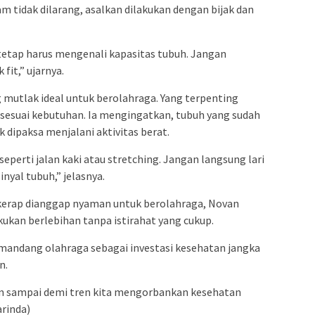
tidak dilarang, asalkan dilakukan dengan bijak dan
tetap harus mengenali kapasitas tubuh. Jangan
fit,” ujarnya.
 mutlak ideal untuk berolahraga. Yang terpenting
g sesuai kebutuhan. Ia mengingatkan, tubuh yang sudah
k dipaksa menjalani aktivitas berat.
eperti jalan kaki atau stretching. Jangan langsung lari
inyal tubuh,” jelasnya.
 kerap dianggap nyaman untuk berolahraga, Novan
kukan berlebihan tanpa istirahat yang cukup.
andang olahraga sebagai investasi kesehatan jangka
n.
an sampai demi tren kita mengorbankan kesehatan
arinda)