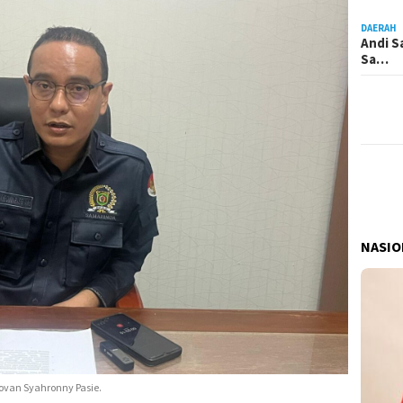
DAERAH
Andi S
Sa…
NASIO
van Syahronny Pasie.