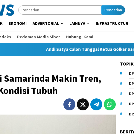
Pencarian
IK
EKONOMI
ADVERTORIAL
LAINNYA
INFRASTRUKTUR
Indeks
Pedoman Media Siber
Hubungi Kami
Andi Satya Calon Tunggal Ketua Golkar Samarinda, Mus
TOPIK
DP
i Samarinda Makin Tren,
DP
Kondisi Tubuh
DP
DP
DI
BERIT