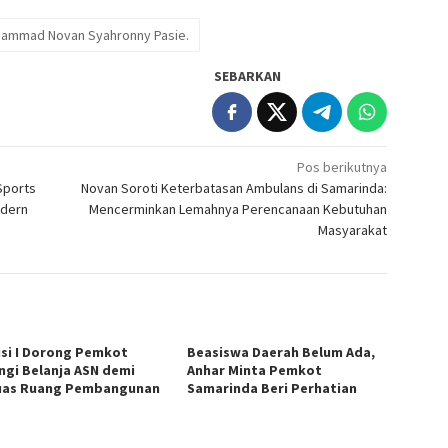
ammad Novan Syahronny Pasie.
SEBARKAN
Pos berikutnya
Sports
Novan Soroti Keterbatasan Ambulans di Samarinda:
odern
Mencerminkan Lemahnya Perencanaan Kebutuhan
Masyarakat
si I Dorong Pemkot
Beasiswa Daerah Belum Ada,
ngi Belanja ASN demi
Anhar Minta Pemkot
uas Ruang Pembangunan
Samarinda Beri Perhatian