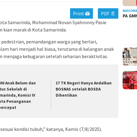
NASIONA
Print 🖨
PDF 📄
PA GMN
Kota Samarinda, Mohammad Novan Syahronny Pasie
kian marak di Kota Samarinda.
r pedestrian, pemandangan warga yang berlari,
alam hari menjadi hal biasa, terutama di kalangan anak
n menjaga kebugaran setelah seharian beraktivitas.
000 Anak Belum dan
17 TK Negeri Hanya Andalkan
tus Sekolah di
BOSNAS setelah BOSDA
marinda, Komisi IV
Dihentikan
nta Penanganan
percepat
sesuai kondisi tubuh,” katanya, Kamis (7/8/2025).