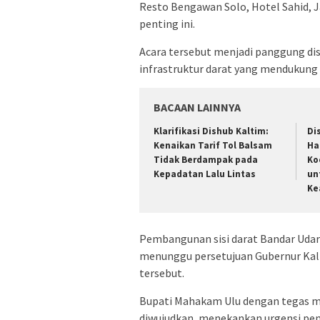
Resto Bengawan Solo, Hotel Sahid,
penting ini.
Acara tersebut menjadi panggung dis
infrastruktur darat yang mendukung 
BACAAN LAINNYA
Klarifikasi Dishub Kaltim:
Di
Kenaikan Tarif Tol Balsam
Ha
Tidak Berdampak pada
Ko
Kepadatan Lalu Lintas
un
Ke
Pembangunan sisi darat Bandar Udar
menunggu persetujuan Gubernur Kal
tersebut.
Bupati Mahakam Ulu dengan tegas m
diwujudkan, menekankan urgensi pe