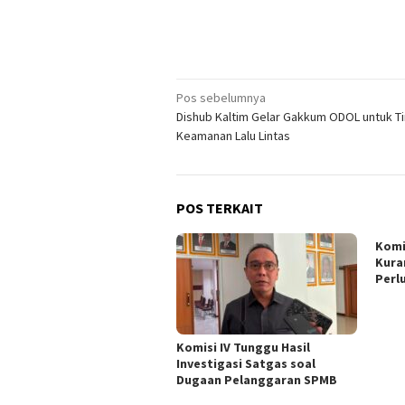
Navigasi
Pos sebelumnya
Dishub Kaltim Gelar Gakkum ODOL untuk T
pos
Keamanan Lalu Lintas
POS TERKAIT
Komi
Kura
Perl
Komisi IV Tunggu Hasil
Investigasi Satgas soal
Dugaan Pelanggaran SPMB