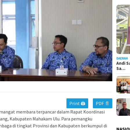
DAERAH
Andi S
Sa…
Print 🖨
PDF 📄
semangat membara terpancar dalam Rapat Koordinasi
lang, Kabupaten Mahakam Ulu. Para pemangku
mbaga di tingkat Provinsi dan Kabupaten berkumpul di
NASIO