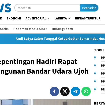
Pencarian
IK
EKONOMI
ADVERTORIAL
LAINNYA
INFRASTRUKTUR
Indeks
Pedoman Media Siber
Hubungi Kami
i Satya Calon Tunggal Ketua Golkar Samarinda, Musda Siap Digel
TOPIK
DP
pentingan Hadiri Rapat
DP
ngunan Bandar Udara Ujoh
DP
DP
DI
BERIT