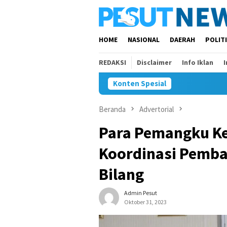
Loncat
ke
konten
HOME
NASIONAL
DAERAH
POLIT
REDAKSI
Disclaimer
Info Iklan
Konten Spesial
And
Beranda
Advertorial
Para Pemangku Ke
Koordinasi Pemba
Bilang
Admin Pesut
Oktober 31, 2023