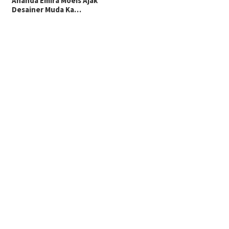
Ananda Emira Moeis Ajak
Desainer Muda Ka…