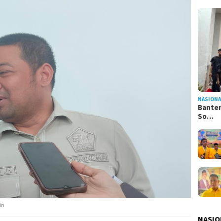
NASIONA
Banten
So…
in
NASIO