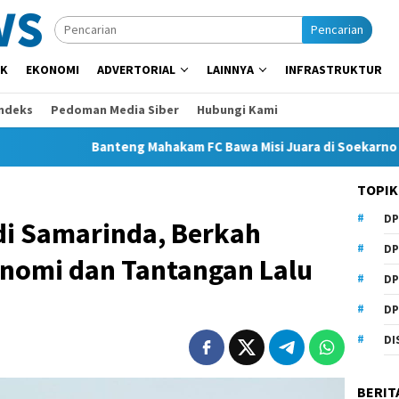
Pencarian
IK
EKONOMI
ADVERTORIAL
LAINNYA
INFRASTRUKTUR
Indeks
Pedoman Media Siber
Hubungi Kami
Banteng Mahakam FC Bawa Misi Juara di Soekarno Cup 2026
TOPIK
DP
i Samarinda, Berkah
DP
nomi dan Tantangan Lalu
DP
DP
DI
BERIT