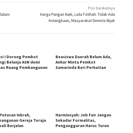
Pos berikutnya
 dalam
Harga Pangan Naik, Laila Fatihah: Tidak Ada
Kelangkaan, Masyarakat Diminta Bijak
si I Dorong Pemkot
Beasiswa Daerah Belum Ada,
ngi Belanja ASN demi
Anhar Minta Pemkot
uas Ruang Pembangunan
Samarinda Beri Perhatian
 Putusan Inkrah,
Harminsyah: Job Fair Jangan
angunan Gereja Toraja
Sekadar Formalitas,
ali Berjalan
Pengangguran Harus Turun