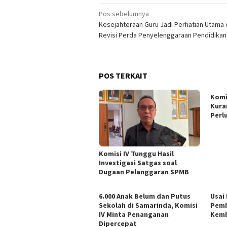
Navigasi
Pos sebelumnya
Kesejahteraan Guru Jadi Perhatian Utama
pos
Revisi Perda Penyelenggaraan Pendidikan
POS TERKAIT
Komi
Kura
Perl
Komisi IV Tunggu Hasil
Investigasi Satgas soal
Dugaan Pelanggaran SPMB
6.000 Anak Belum dan Putus
Usai
Sekolah di Samarinda, Komisi
Pemb
IV Minta Penanganan
Kemb
Dipercepat