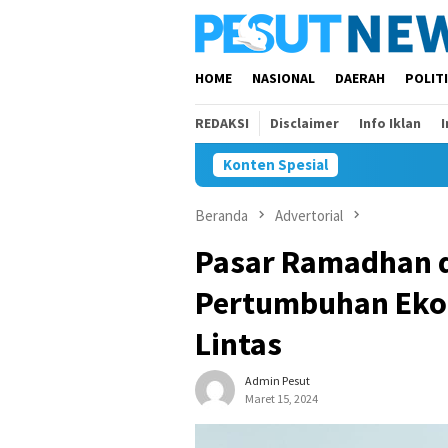
Loncat
ke
konten
HOME
NASIONAL
DAERAH
POLIT
REDAKSI
Disclaimer
Info Iklan
Konten Spesial
Beranda
Advertorial
Pasar Ramadhan d
Pertumbuhan Eko
Lintas
Admin Pesut
Maret 15, 2024