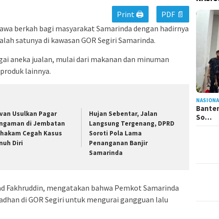
Print 🖨
PDF 📄
wa berkah bagi masyarakat Samarinda dengan hadirnya
salah satunya di kawasan GOR Segiri Samarinda.
i aneka jualan, mulai dari makanan dan minuman
produk lainnya.
NASIONA
Banten
van Usulkan Pagar
Hujan Sebentar, Jalan
So…
ngaman di Jembatan
Langsung Tergenang, DPRD
hakam Cegah Kasus
Soroti Pola Lama
nuh Diri
Penanganan Banjir
Samarinda
uad Fakhruddin, mengatakan bahwa Pemkot Samarinda
adhan di GOR Segiri untuk mengurai gangguan lalu