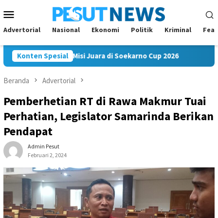
Loncat
Menu
ke
Mobile
konten
Advertorial
Nasional
Ekonomi
Politik
Kriminal
Feat
am FC Bawa Misi Juara di Soekarno Cup 2026
Konten Spesial
Andi Satya 
Beranda
Advertorial
Pemberhetian RT di Rawa Makmur Tuai
Perhatian, Legislator Samarinda Berikan
Pendapat
Admin Pesut
Februari 2, 2024