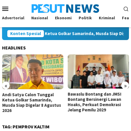
Loncat
Menu
ke
Mobile
konten
Advertorial
Nasional
Ekonomi
Politik
Kriminal
Feat
ya Calon Tunggal Ketua Golkar Samarinda, Musda Siap Digelar 8 A
Konten Spesial
HEADLINES
«
»
Bawaslu Bontang dan JMSI
Komisi IV Tunggu Hasil
Bontang Bersinergi Lawan
Investigasi Satgas soal
Hoaks, Perkuat Demokrasi
Dugaan Pelanggaran SPMB
Jelang Pemilu 2029
TAG:
PEMPROV KALTIM