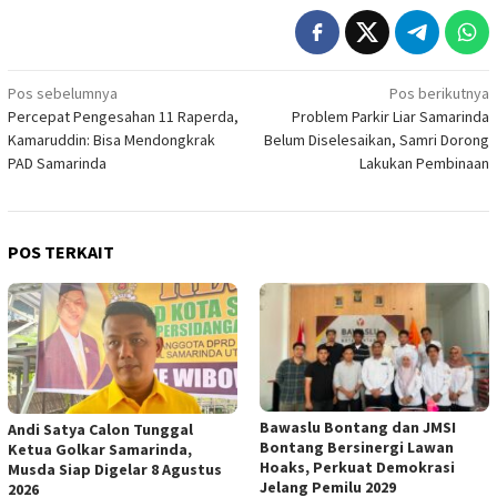
Navigasi
Pos sebelumnya
Pos berikutnya
Percepat Pengesahan 11 Raperda,
Problem Parkir Liar Samarinda
pos
Kamaruddin: Bisa Mendongkrak
Belum Diselesaikan, Samri Dorong
PAD Samarinda
Lakukan Pembinaan
POS TERKAIT
Bawaslu Bontang dan JMSI
Andi Satya Calon Tunggal
Bontang Bersinergi Lawan
Ketua Golkar Samarinda,
Hoaks, Perkuat Demokrasi
Musda Siap Digelar 8 Agustus
Jelang Pemilu 2029
2026