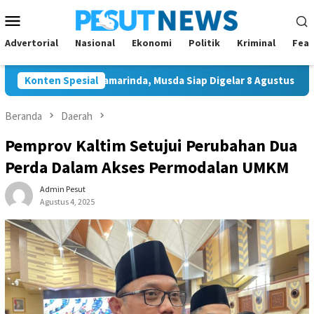
Loncat
Menu
ke
Mobile
konten
Advertorial
Nasional
Ekonomi
Politik
Kriminal
Feat
tua Golkar Samarinda, Musda Siap Digelar 8 Agustus 2026
Konten Spesial
Beranda
Daerah
Pemprov Kaltim Setujui Perubahan Dua
Perda Dalam Akses Permodalan UMKM
Admin Pesut
Agustus 4, 2025