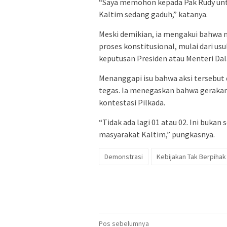
“Saya memohon kepada Pak Rudy untuk
Kaltim sedang gaduh,” katanya.
Meski demikian, ia mengakui bahwa 
proses konstitusional, mulai dari 
keputusan Presiden atau Menteri Da
Menanggapi isu bahwa aksi tersebut
tegas. Ia menegaskan bahwa gerakan 
kontestasi Pilkada.
“Tidak ada lagi 01 atau 02. Ini buka
masyarakat Kaltim,” pungkasnya.
Demonstrasi
Kebijakan Tak Berpihak
Navigasi
Pos sebelumnya