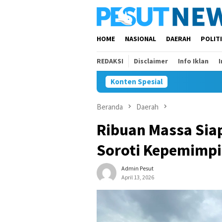
Loncat
ke
konten
HOME
NASIONAL
DAERAH
POLIT
REDAKSI
Disclaimer
Info Iklan
Konten Spesial
Beranda
Daerah
Ribuan Massa Sia
Soroti Kepemimpi
Admin Pesut
April 13, 2026