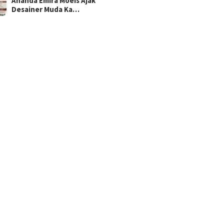
Ananda Emira Moeis Ajak
Desainer Muda Ka…