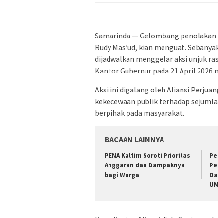
Samarinda — Gelombang penolakan 
Rudy Mas’ud, kian menguat. Sebanya
dijadwalkan menggelar aksi unjuk r
Kantor Gubernur pada 21 April 2026
Aksi ini digalang oleh Aliansi Perju
kekecewaan publik terhadap sejumlah
berpihak pada masyarakat.
BACAAN LAINNYA
PENA Kaltim Soroti Prioritas
Pe
Anggaran dan Dampaknya
Pe
bagi Warga
Da
U