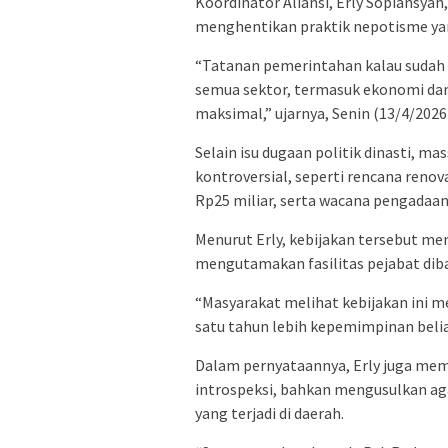
Koordinator Aliansi, Erly Sopiansy
menghentikan praktik nepotisme ya
“Tatanan pemerintahan kalau sudah d
semua sektor, termasuk ekonomi dan
maksimal,” ujarnya, Senin (13/4/2026
Selain isu dugaan politik dinasti, ma
kontroversial, seperti rencana renov
Rp25 miliar, serta wacana pengadaan 
Menurut Erly, kebijakan tersebut mem
mengutamakan fasilitas pejabat di
“Masyarakat melihat kebijakan ini m
satu tahun lebih kepemimpinan belia
Dalam pernyataannya, Erly juga me
introspeksi, bahkan mengusulkan a
yang terjadi di daerah.