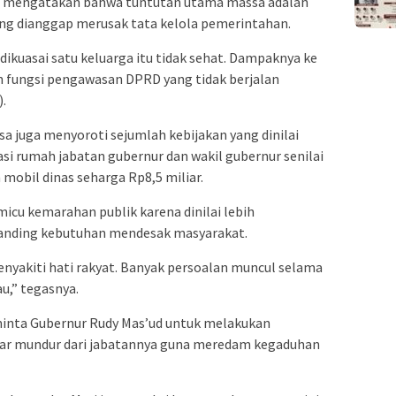
ah, mengatakan bahwa tuntutan utama massa adalah
ng dianggap merusak tata kelola pemerintahan.
ikuasai satu keluarga itu tidak sehat. Dampaknya ke
 fungsi pengawasan DPRD yang tidak berjalan
).
ssa juga menyoroti sejumlah kebijakan yang dinilai
asi rumah jabatan gubernur dan wakil gubernur senilai
mobil dinas seharga Rp8,5 miliar.
icu kemarahan publik karena dinilai lebih
banding kebutuhan mendesak masyarakat.
enyakiti hati rakyat. Banyak persoalan muncul selama
u,” tegasnya.
minta Gubernur Rudy Mas’ud untuk melakukan
gar mundur dari jabatannya guna meredam kegaduhan