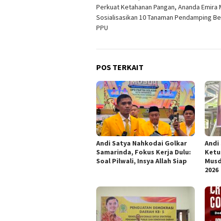
Perkuat Ketahanan Pangan, Ananda Emira 
pos
Sosialisasikan 10 Tanaman Pendamping Be
PPU
POS TERKAIT
Andi Satya Nahkodai Golkar
Andi
Samarinda, Fokus Kerja Dulu:
Ketu
Soal Pilwali, Insya Allah Siap
Musd
2026