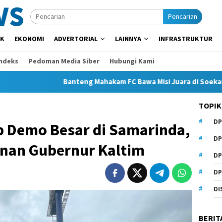
Pencarian
IK
EKONOMI
ADVERTORIAL
LAINNYA
INFRASTRUKTUR
Indeks
Pedoman Media Siber
Hubungi Kami
Banteng Mahakam FC Bawa Misi Juara di Soekarno Cup 2026
TOPIK
DP
p Demo Besar di Samarinda,
DP
nan Gubernur Kaltim
DP
DP
DI
BERIT