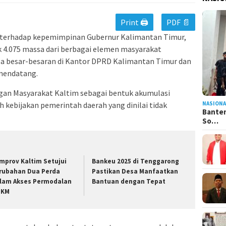
Print 🖨
PDF 📄
terhadap kepemimpinan Gubernur Kalimantan Timur,
k 4.075 massa dari berbagai elemen masyarakat
asa besar-besaran di Kantor DPRD Kalimantan Timur dan
 mendatang.
angan Masyarakat Kaltim sebagai bentuk akumulasi
NASIONA
 kebijakan pemerintah daerah yang dinilai tidak
Banten
So…
mprov Kaltim Setujui
Bankeu 2025 di Tenggarong
rubahan Dua Perda
Pastikan Desa Manfaatkan
lam Akses Permodalan
Bantuan dengan Tepat
MKM