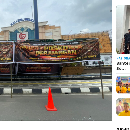
NASIONA
Banten
So…
NASIO