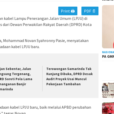
Print 🖨
PDF 📄
ian kabel Lampu Penerangan Jalan Umum (LPJU) di
s dari Dewan Perwakilan Rakyat Daerah (DPRD) Kota
nda, Mohammad Novan Syahronny Pasie, menyatakan
daan kabel LPJU baru.
NASIONA
PA GMN
jan Sebentar, Jalan
Terowongan Samarinda Tak
ngsung Tergenang,
Kunjung Dibuka, DPRD Desak
RD Soroti Pola Lama
Audit Proyek Usai Muncul
nanganan Banjir
Pekerjaan Tambahan
marinda
daan kabel LPJU baru, baik melalui APBD perubahan
” tegas Novan.