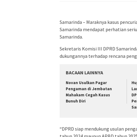
Samarinda – Maraknya kasus pencur
Samarinda mendapat perhatian seriu
Samarinda.
Sekretaris Komisi III DPRD Samari
dukungannya terhadap rencana penga
BACAAN LAINNYA
Novan Usulkan Pagar
Hu
Pengaman di Jembatan
La
Mahakam Cegah Kasus
DP
Bunuh Diri
Pe
Sa
“DPRD siap mendukung usulan penga
tahun 2024 maupun APBD tahun 2025,