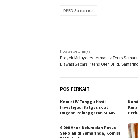
DPRD Samarinda
Navigasi
Pos sebelumnya
Proyek Multiyears termasuk Teras Samari
pos
Diawasi Secara Intens Oleh DPRD Samarin
POS TERKAIT
Komisi IV Tunggu Hasil
Komi
Investigasi Satgas soal
Kura
Dugaan Pelanggaran SPMB
Perl
6.000 Anak Belum dan Putus
Sekolah di Samarinda, Komisi