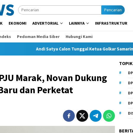
Pencarian
IK
EKONOMI
ADVERTORIAL
LAINNYA
INFRASTRUKTUR
Indeks
Pedoman Media Siber
Hubungi Kami
Andi Satya Calon Tunggal Ketua Golkar Samarinda, Musda S
TOPIK
DP
LPJU Marak, Novan Dukung
DP
Baru dan Perketat
DP
DP
DI
BERIT