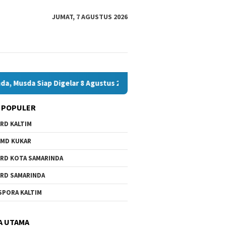
JUMAT, 7 AGUSTUS 2026
iap Digelar 8 Agustus 2026
Bawaslu Bontang dan JMSI Bo
 POPULER
RD KALTIM
MD KUKAR
RD KOTA SAMARINDA
RD SAMARINDA
SPORA KALTIM
A UTAMA