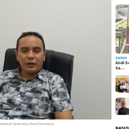
DAERAH
Andi S
Sa…
d Novan Syahronny Pasie (Istimewa)
NASIO