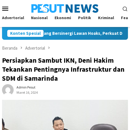
Loncat
Menu
ke
Mobile
konten
Advertorial
Nasional
Ekonomi
Politik
Kriminal
Feat
dan JMSI Bontang Bersinergi Lawan Hoaks, Perkuat Demokrasi Je
Konten Spesial
Beranda
Advertorial
Persiapkan Sambut IKN, Deni Hakim
Tekankan Pentingnya Infrastruktur dan
SDM di Samarinda
Admin Pesut
Maret 16, 2024