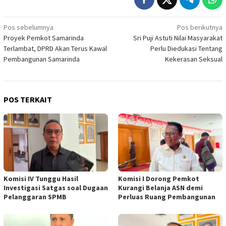
Navigasi
Pos sebelumnya
Pos berikutnya
Proyek Pemkot Samarinda
Sri Puji Astuti Nilai Masyarakat
pos
Terlambat, DPRD Akan Terus Kawal
Perlu Diedukasi Tentang
Pembangunan Samarinda
Kekerasan Seksual
POS TERKAIT
Komisi IV Tunggu Hasil
Komisi I Dorong Pemkot
Investigasi Satgas soal Dugaan
Kurangi Belanja ASN demi
Pelanggaran SPMB
Perluas Ruang Pembangunan