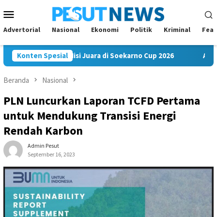
Loncat
Menu
ke
Mobile
konten
Advertorial
Nasional
Ekonomi
Politik
Kriminal
Feat
C Bawa Misi Juara di Soekarno Cup 2026
Konten Spesial
Andi Satya Nahk
Beranda
Nasional
PLN Luncurkan Laporan TCFD Pertama
untuk Mendukung Transisi Energi
Rendah Karbon
Admin Pesut
September 16, 2023