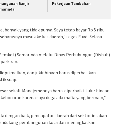
nanganan Banjir
Pekerjaan Tambahan
marinda
e, banyak yang tidak punya. Saya tetap bayar Rp 5 ribu
seharusnya masuk ke kas daerah,” tegas Fuad, Selasa
emkot) Samarinda melalui Dinas Perhubungan (Dishub)
parkiran.
dioptimalkan, dan jukir binaan harus diperhatikan
tik suap.
besar sekali. Manajemennya harus diperbaiki. Jukir binaan
a kebocoran karena saya duga ada mafia yang bermain,”
ola dengan baik, pendapatan daerah dari sektor ini akan
n mendukung pembangunan kota dan meningkatkan