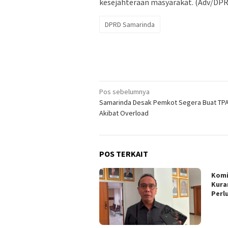
kesejahteraan masyarakat. (Adv/DP
DPRD Samarinda
Navigasi
Pos sebelumnya
Samarinda Desak Pemkot Segera Buat TPA
pos
Akibat Overload
POS TERKAIT
Komi
Kura
Perl