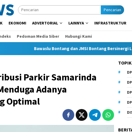
Pencarian
IK
EKONOMI
ADVERTORIAL
LAINNYA
INFRASTRUKTUR
Indeks
Pedoman Media Siber
Hubungi Kami
Bawaslu Bontang dan JMSI Bontang Bersinergi Lawan Hoaks
TOPIK
DP
ribusi Parkir Samarinda
DP
 Menduga Adanya
DP
g Optimal
DP
DI
BERIT