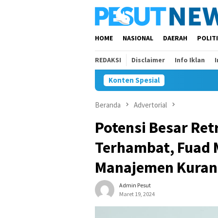
Loncat
ke
konten
HOME
NASIONAL
DAERAH
POLIT
REDAKSI
Disclaimer
Info Iklan
Konten Spesial
Beranda
Advertorial
Potensi Besar Ret
Terhambat, Fuad
Manajemen Kuran
Admin Pesut
Maret 19, 2024