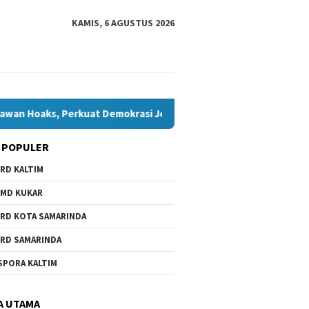
KAMIS, 6 AGUSTUS 2026
, Perkuat Demokrasi Jelang Pemilu 2029
Komisi IV Tungg
 POPULER
RD KALTIM
MD KUKAR
RD KOTA SAMARINDA
RD SAMARINDA
SPORA KALTIM
A UTAMA