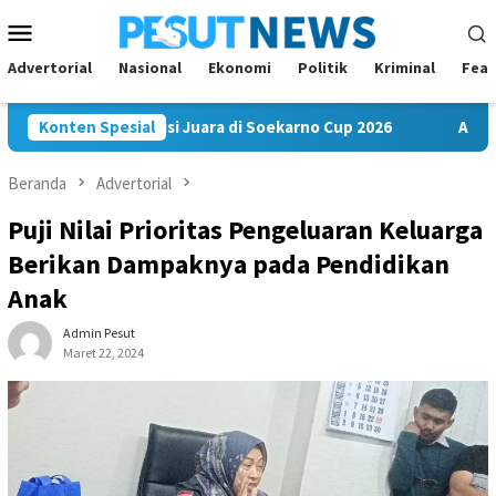
Loncat
Menu
ke
Mobile
konten
Advertorial
Nasional
Ekonomi
Politik
Kriminal
Feat
m FC Bawa Misi Juara di Soekarno Cup 2026
Konten Spesial
Andi Satya Na
Beranda
Advertorial
Puji Nilai Prioritas Pengeluaran Keluarga
Berikan Dampaknya pada Pendidikan
Anak
Admin Pesut
Maret 22, 2024