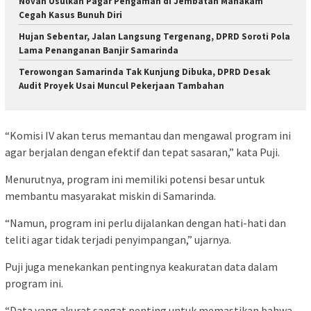
Novan Usulkan Pagar Pengaman di Jembatan Mahakam
Cegah Kasus Bunuh Diri
Hujan Sebentar, Jalan Langsung Tergenang, DPRD Soroti Pola
Lama Penanganan Banjir Samarinda
Terowongan Samarinda Tak Kunjung Dibuka, DPRD Desak
Audit Proyek Usai Muncul Pekerjaan Tambahan
“Komisi IV akan terus memantau dan mengawal program ini
agar berjalan dengan efektif dan tepat sasaran,” kata Puji.
Menurutnya, program ini memiliki potensi besar untuk
membantu masyarakat miskin di Samarinda.
“Namun, program ini perlu dijalankan dengan hati-hati dan
teliti agar tidak terjadi penyimpangan,” ujarnya.
Puji juga menekankan pentingnya keakuratan data dalam
program ini.
“Data yang akurat sangat penting untuk memastikan bahwa