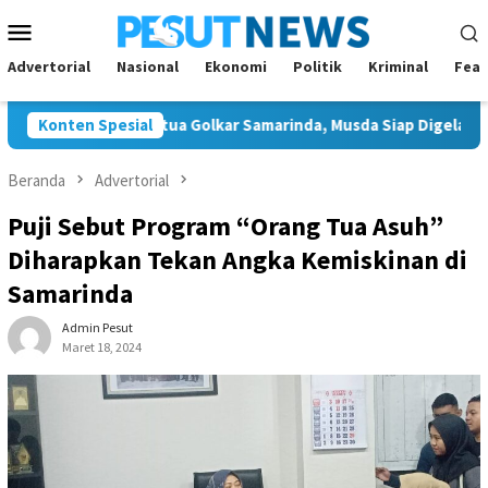
Loncat
Menu
ke
Mobile
konten
Advertorial
Nasional
Ekonomi
Politik
Kriminal
Feat
on Tunggal Ketua Golkar Samarinda, Musda Siap Digelar 8 Agustus
Konten Spesial
Beranda
Advertorial
Puji Sebut Program “Orang Tua Asuh”
Diharapkan Tekan Angka Kemiskinan di
Samarinda
Admin Pesut
Maret 18, 2024