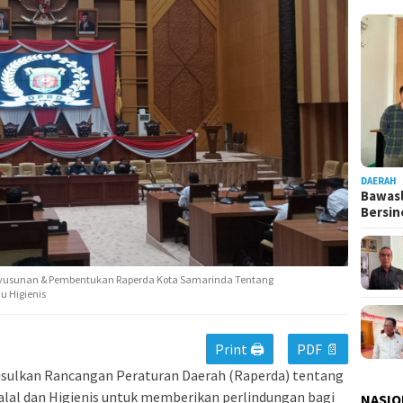
DAERAH
Bawasl
Bersi
Penyusunan & Pembentukan Raperda Kota Samarinda Tentang
u Higienis
Print 🖨
PDF 📄
ulkan Rancangan Peraturan Daerah (Raperda) tentang
al dan Higienis untuk memberikan perlindungan bagi
NASIO