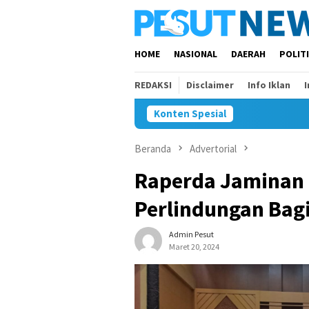
Loncat
ke
konten
HOME
NASIONAL
DAERAH
POLIT
REDAKSI
Disclaimer
Info Iklan
Konten Spesial
Beranda
Advertorial
Raperda Jaminan P
Perlindungan Ba
Admin Pesut
Maret 20, 2024