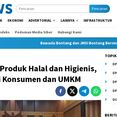
Pencarian
IK
EKONOMI
ADVERTORIAL
LAINNYA
INFRASTRUKTUR
Indeks
Pedoman Media Siber
Hubungi Kami
Bawaslu Bontang dan JMSI Bontang Bersinergi Lawan H
TOPIK
DP
roduk Halal dan Higienis,
DP
gi Konsumen dan UMKM
DP
DP
DI
BERIT