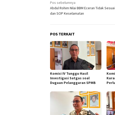
Navigasi
Pos sebelumnya
Abdul Rohim Nilai BBM Eceran Tidak Sesuai
pos
dan SOP Keselamatan
POS TERKAIT
Komisi IV Tunggu Hasil
Komi
Investigasi Satgas soal
Kura
Dugaan Pelanggaran SPMB
Perl