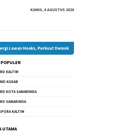
KAMIS, 6 AGUSTUS 2026
oaks, Perkuat Demokrasi Jelang Pemilu 2029
Komisi IV T
 POPULER
RD KALTIM
MD KUKAR
RD KOTA SAMARINDA
RD SAMARINDA
SPORA KALTIM
A UTAMA