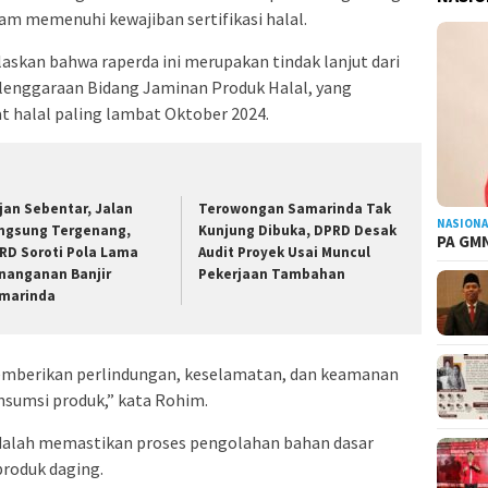
memenuhi kewajiban sertifikasi halal.
laskan bahwa raperda ini merupakan tindak lanjut dari
lenggaraan Bidang Jaminan Produk Halal, yang
t halal paling lambat Oktober 2024.
jan Sebentar, Jalan
Terowongan Samarinda Tak
NASIONA
ngsung Tergenang,
Kunjung Dibuka, DPRD Desak
PA GMN
RD Soroti Pola Lama
Audit Proyek Usai Muncul
nanganan Banjir
Pekerjaan Tambahan
marinda
memberikan perlindungan, keselamatan, dan keamanan
sumsi produk,” kata Rohim.
 adalah memastikan proses pengolahan bahan dasar
produk daging.