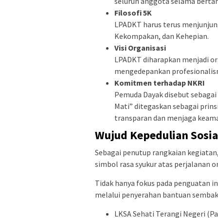
seluruh anggota selama berta
Filosofi 5K
LPADKT harus terus menjunjung
Kekompakan, dan Kehepian.
Visi Organisasi
LPADKT diharapkan menjadi org
mengedepankan profesionalism
Komitmen terhadap NKRI
Pemuda Dayak disebut sebagai
Mati” ditegaskan sebagai pri
transparan dan menjaga keama
Wujud Kepedulian Sosia
Sebagai penutup rangkaian kegiatan
simbol rasa syukur atas perjalanan o
Tidak hanya fokus pada penguatan i
melalui penyerahan bantuan sembako
LKSA Sehati Terangi Negeri (Pa