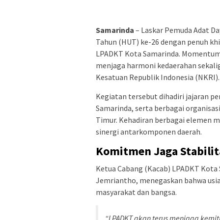
Samarinda
– Laskar Pemuda Adat Da
Tahun (HUT) ke-26 dengan penuh kh
LPADKT Kota Samarinda. Momentum i
menjaga harmoni kedaerahan sekal
Kesatuan Republik Indonesia (NKRI).
Kegiatan tersebut dihadiri jajaran 
Samarinda, serta berbagai organisa
Timur. Kehadiran berbagai elemen m
sinergi antarkomponen daerah.
Komitmen Jaga Stabilit
Ketua Cabang (Kacab) LPADKT Kota 
Jemriantho, menegaskan bahwa usia k
masyarakat dan bangsa.
“LPADKT akan terus menjaga kemitr