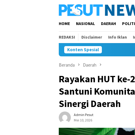
Loncat
ke
konten
HOME
NASIONAL
DAERAH
POLIT
REDAKSI
Disclaimer
Info Iklan
Konten Spesial
Beranda
Daerah
Rayakan HUT ke-2
Santuni Komunita
Sinergi Daerah
Admin Pesut
Mei 10, 2026