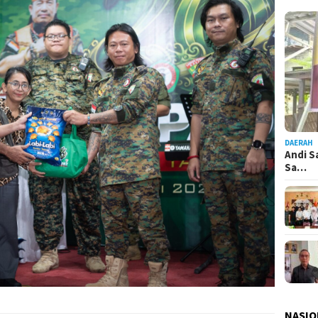
DAERAH
Andi S
Sa…
NASIO