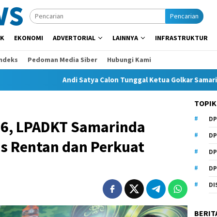
Pencarian
IK
EKONOMI
ADVERTORIAL
LAINNYA
INFRASTRUKTUR
Indeks
Pedoman Media Siber
Hubungi Kami
Andi Satya Calon Tunggal Ketua Golkar Samarinda, Musda Siap
TOPIK
DP
6, LPADKT Samarinda
DP
s Rentan dan Perkuat
DP
DP
DI
BERIT