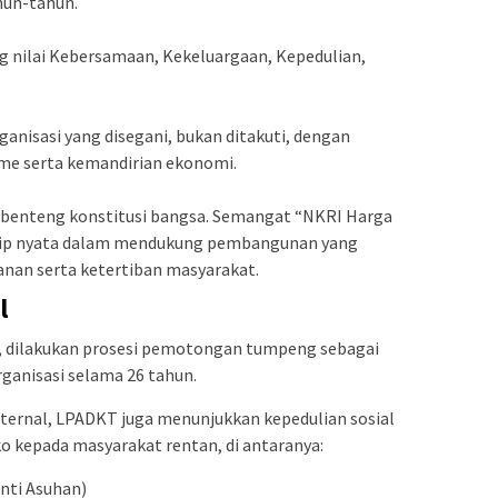
hun-tahun.
 nilai Kebersamaan, Kekeluargaan, Kepedulian,
anisasi yang disegani, bukan ditakuti, dengan
e serta kemandirian ekonomi.
 benteng konstitusi bangsa. Semangat “NKRI Harga
nsip nyata dalam mendukung pembangunan yang
nan serta ketertiban masyarakat.
l
, dilakukan prosesi pemotongan tumpeng sebagai
rganisasi selama 26 tahun.
nternal, LPADKT juga menunjukkan kepedulian sosial
 kepada masyarakat rentan, di antaranya:
nti Asuhan)