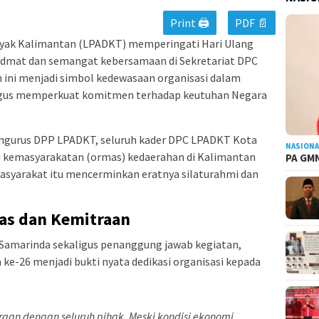
Print 🖨
PDF 📄
yak Kalimantan (LPADKT) memperingati Hari Ulang
idmat dan semangat kebersamaan di Sekretariat DPC
ni menjadi simbol kedewasaan organisasi dalam
igus memperkuat komitmen terhadap keutuhan Negara
pengurus DPP LPADKT, seluruh kader DPC LPADKT Kota
NASIONA
si kemasyarakatan (ormas) kedaerahan di Kalimantan
PA GMN
asyarakat itu mencerminkan eratnya silaturahmi dan
as dan Kemitraan
Samarinda sekaligus penanggung jawab kegiatan,
e-26 menjadi bukti nyata dedikasi organisasi kepada
aan dengan seluruh pihak. Meski kondisi ekonomi