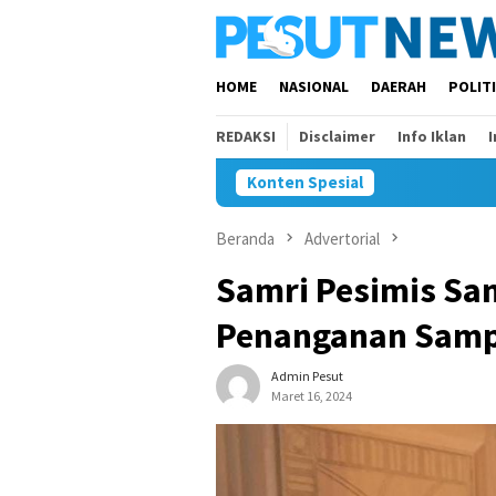
Loncat
ke
konten
HOME
NASIONAL
DAERAH
POLIT
REDAKSI
Disclaimer
Info Iklan
Konten Spesial
And
Beranda
Advertorial
Samri Pesimis Sa
Penanganan Samp
Admin Pesut
Maret 16, 2024