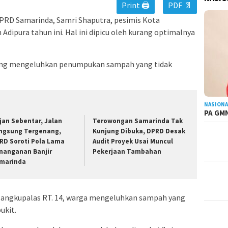
Print 🖨
PDF 📄
DPRD Samarinda, Samri Shaputra, pesimis Kota
dipura tahun ini. Hal ini dipicu oleh kurang optimalnya
ang mengeluhkan penumpukan sampah yang tidak
NASIONA
PA GMN
jan Sebentar, Jalan
Terowongan Samarinda Tak
ngsung Tergenang,
Kunjung Dibuka, DPRD Desak
RD Soroti Pola Lama
Audit Proyek Usai Muncul
nanganan Banjir
Pekerjaan Tambahan
marinda
Mangkupalas RT. 14, warga mengeluhkan sampah yang
ukit.