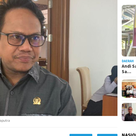
DAERAH
Andi S
Sa…
haputra
NASIO