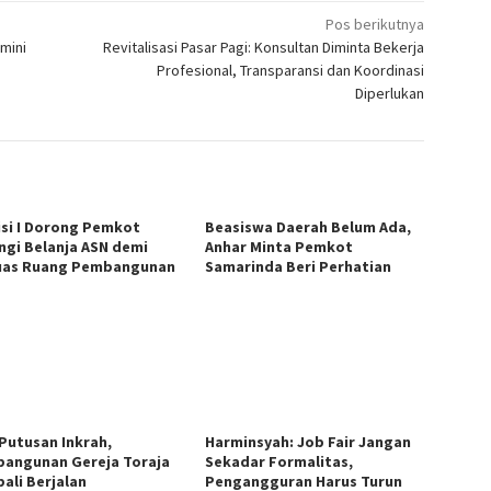
Pos berikutnya
mini
Revitalisasi Pasar Pagi: Konsultan Diminta Bekerja
Profesional, Transparansi dan Koordinasi
Diperlukan
si I Dorong Pemkot
Beasiswa Daerah Belum Ada,
ngi Belanja ASN demi
Anhar Minta Pemkot
uas Ruang Pembangunan
Samarinda Beri Perhatian
 Putusan Inkrah,
Harminsyah: Job Fair Jangan
angunan Gereja Toraja
Sekadar Formalitas,
ali Berjalan
Pengangguran Harus Turun