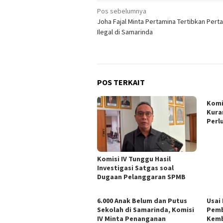
Navigasi
Pos sebelumnya
Joha Fajal Minta Pertamina Tertibkan Perta
pos
Ilegal di Samarinda
POS TERKAIT
Komi
Kura
Perl
Komisi IV Tunggu Hasil
Investigasi Satgas soal
Dugaan Pelanggaran SPMB
6.000 Anak Belum dan Putus
Usai
Sekolah di Samarinda, Komisi
Pemb
IV Minta Penanganan
Kemb