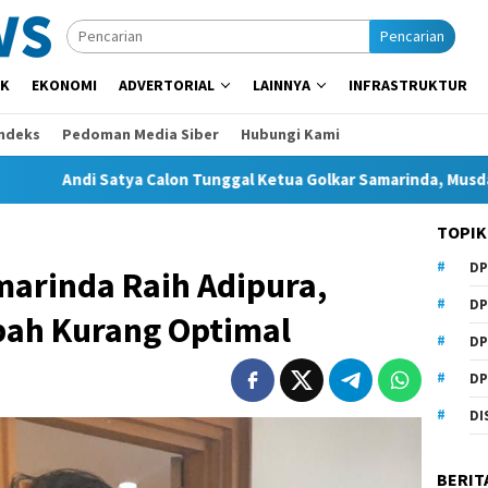
Pencarian
IK
EKONOMI
ADVERTORIAL
LAINNYA
INFRASTRUKTUR
Indeks
Pedoman Media Siber
Hubungi Kami
i Satya Calon Tunggal Ketua Golkar Samarinda, Musda Siap Digel
TOPIK
DP
marinda Raih Adipura,
DP
ah Kurang Optimal
DP
DP
DI
BERIT