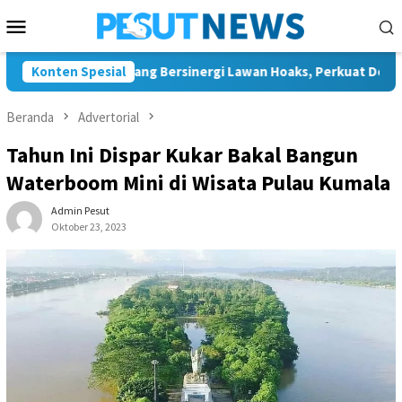
Loncat
Menu
ke
Mobile
konten
dan JMSI Bontang Bersinergi Lawan Hoaks, Perkuat Demokrasi Je
Konten Spesial
Beranda
Advertorial
Tahun Ini Dispar Kukar Bakal Bangun
Waterboom Mini di Wisata Pulau Kumala
Admin Pesut
Oktober 23, 2023