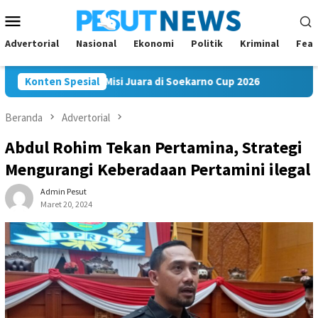
Loncat
Menu
ke
Mobile
konten
Advertorial
Nasional
Ekonomi
Politik
Kriminal
Feat
am FC Bawa Misi Juara di Soekarno Cup 2026
Konten Spesial
Andi Satya 
Beranda
Advertorial
Abdul Rohim Tekan Pertamina, Strategi
Mengurangi Keberadaan Pertamini ilegal
Admin Pesut
Maret 20, 2024