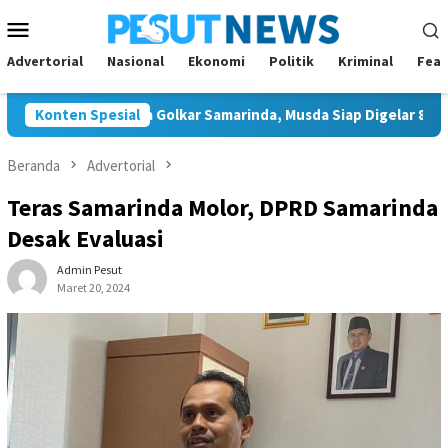
Loncat
Menu
ke
Mobile
konten
Advertorial
Nasional
Ekonomi
Politik
Kriminal
Feat
Tunggal Ketua Golkar Samarinda, Musda Siap Digelar 8 Agustus 20
Konten Spesial
Beranda
Advertorial
Teras Samarinda Molor, DPRD Samarinda
Desak Evaluasi
Admin Pesut
Maret 20, 2024