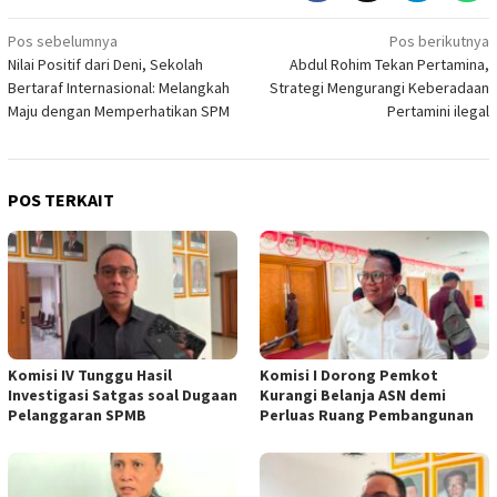
Navigasi
Pos sebelumnya
Pos berikutnya
Nilai Positif dari Deni, Sekolah
Abdul Rohim Tekan Pertamina,
pos
Bertaraf Internasional: Melangkah
Strategi Mengurangi Keberadaan
Maju dengan Memperhatikan SPM
Pertamini ilegal
POS TERKAIT
Komisi IV Tunggu Hasil
Komisi I Dorong Pemkot
Investigasi Satgas soal Dugaan
Kurangi Belanja ASN demi
Pelanggaran SPMB
Perluas Ruang Pembangunan