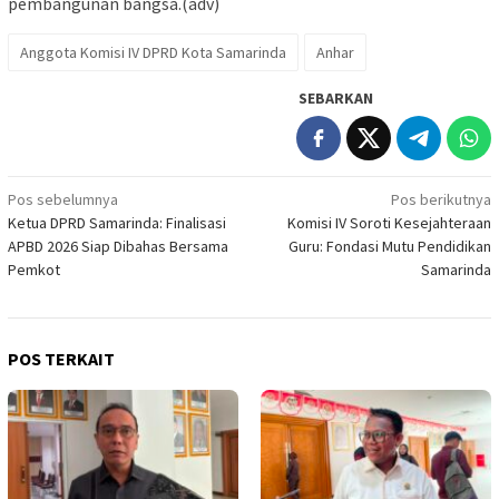
pembangunan bangsa.(adv)
Anggota Komisi IV DPRD Kota Samarinda
Anhar
SEBARKAN
Navigasi
Pos sebelumnya
Pos berikutnya
Ketua DPRD Samarinda: Finalisasi
Komisi IV Soroti Kesejahteraan
pos
APBD 2026 Siap Dibahas Bersama
Guru: Fondasi Mutu Pendidikan
Pemkot
Samarinda
POS TERKAIT