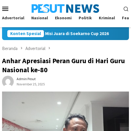
Loncat
Menu
ke
Mobile
konten
Advertorial
Nasional
Ekonomi
Politik
Kriminal
Feat
kam FC Bawa Misi Juara di Soekarno Cup 2026
Konten Spesial
Andi Satya
Beranda
Advertorial
Anhar Apresiasi Peran Guru di Hari Guru
Nasional ke-80
Admin Pesut
November 25, 2025