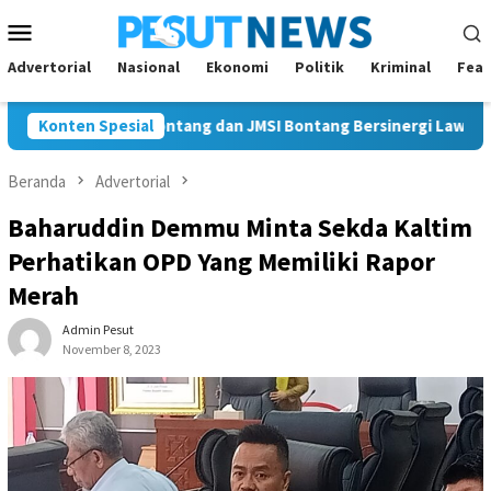
Loncat
Menu
ke
Mobile
konten
Advertorial
Nasional
Ekonomi
Politik
Kriminal
Feat
Bawaslu Bontang dan JMSI Bontang Bersinergi Lawan Hoaks, P
Konten Spesial
Beranda
Advertorial
Baharuddin Demmu Minta Sekda Kaltim
Perhatikan OPD Yang Memiliki Rapor
Merah
Admin Pesut
November 8, 2023