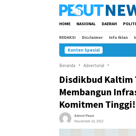
Loncat
ke
konten
HOME
NASIONAL
DAERAH
POLIT
REDAKSI
Disclaimer
Info Iklan
Konten Spesial
Beranda
Advertorial
Disdikbud Kaltim 
Membangun Infra
Komitmen Tinggi!
Admin Pesut
November 10, 2023