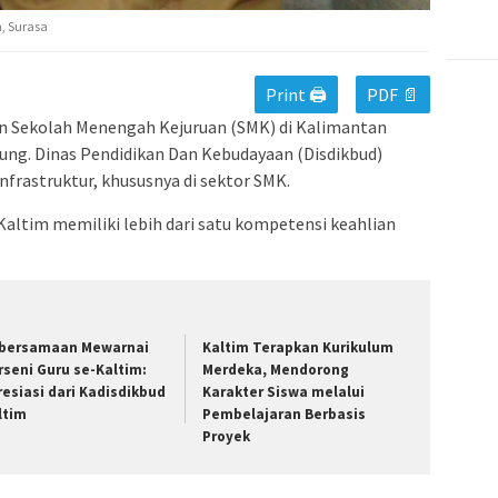
, Surasa
Print 🖨
PDF 📄
 Sekolah Menengah Kejuruan (SMK) di Kalimantan
ung. Dinas Pendidikan Dan Kebudayaan (Disdikbud)
frastruktur, khususnya di sektor SMK.
 Kaltim memiliki lebih dari satu kompetensi keahlian
bersamaan Mewarnai
Kaltim Terapkan Kurikulum
rseni Guru se-Kaltim:
Merdeka, Mendorong
resiasi dari Kadisdikbud
Karakter Siswa melalui
ltim
Pembelajaran Berbasis
Proyek