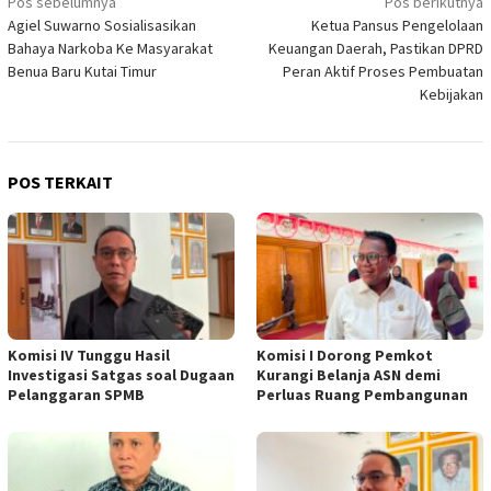
Navigasi
Pos sebelumnya
Pos berikutnya
Agiel Suwarno Sosialisasikan
Ketua Pansus Pengelolaan
pos
Bahaya Narkoba Ke Masyarakat
Keuangan Daerah, Pastikan DPRD
Benua Baru Kutai Timur
Peran Aktif Proses Pembuatan
Kebijakan
POS TERKAIT
Komisi IV Tunggu Hasil
Komisi I Dorong Pemkot
Investigasi Satgas soal Dugaan
Kurangi Belanja ASN demi
Pelanggaran SPMB
Perluas Ruang Pembangunan