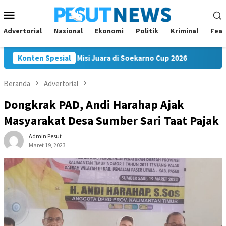
Loncat
Menu
ke
Mobile
konten
Advertorial
Nasional
Ekonomi
Politik
Kriminal
Feat
kam FC Bawa Misi Juara di Soekarno Cup 2026
Konten Spesial
Andi Satya 
Beranda
Advertorial
Dongkrak PAD, Andi Harahap Ajak
Masyarakat Desa Sumber Sari Taat Pajak
Admin Pesut
Maret 19, 2023