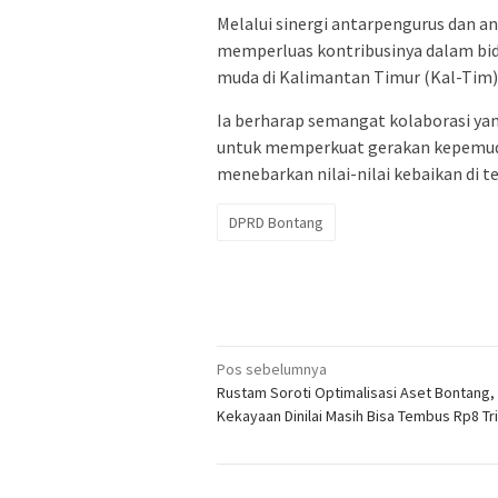
Melalui sinergi antarpengurus dan 
memperluas kontribusinya dalam bid
muda di Kalimantan Timur (Kal-Tim)
Ia berharap semangat kolaborasi ya
untuk memperkuat gerakan kepemud
menebarkan nilai-nilai kebaikan di 
DPRD Bontang
Navigasi
Pos sebelumnya
Rustam Soroti Optimalisasi Aset Bontang, N
pos
Kekayaan Dinilai Masih Bisa Tembus Rp8 Tri