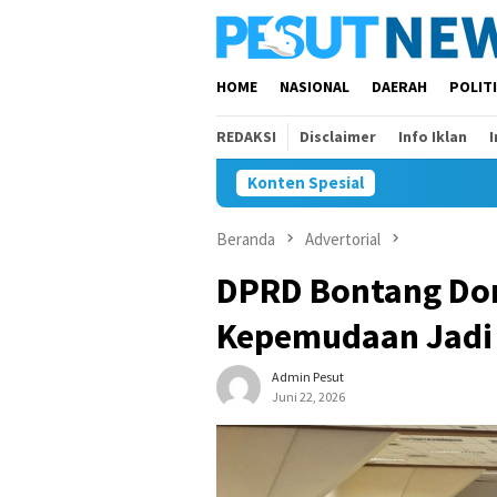
Loncat
ke
konten
HOME
NASIONAL
DAERAH
POLIT
REDAKSI
Disclaimer
Info Iklan
Konten Spesial
Beranda
Advertorial
DPRD Bontang Dor
Kepemudaan Jadi 
Admin Pesut
Juni 22, 2026