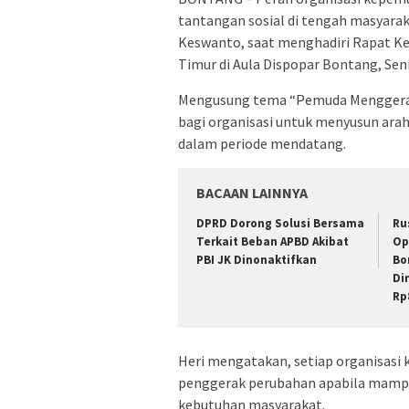
tantangan sosial di tengah masyara
Keswanto, saat menghadiri Rapat Ke
Timur di Aula Dispopar Bontang, Seni
Mengusung tema “Pemuda Menggerak
bagi organisasi untuk menyusun arah
dalam periode mendatang.
BACAAN LAINNYA
DPRD Dorong Solusi Bersama
Ru
Terkait Beban APBD Akibat
Op
PBI JK Dinonaktifkan
Bo
Di
Rp
Heri mengatakan, setiap organisasi
penggerak perubahan apabila mamp
kebutuhan masyarakat.