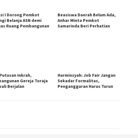
si I Dorong Pemkot
Beasiswa Daerah Belum Ada,
ngi Belanja ASN demi
Anhar Minta Pemkot
uas Ruang Pembangunan
Samarinda Beri Perhatian
 Putusan Inkrah,
Harminsyah: Job Fair Jangan
angunan Gereja Toraja
Sekadar Formalitas,
ali Berjalan
Pengangguran Harus Turun