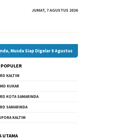
JUMAT, 7 AGUSTUS 2026
ap Digelar 8 Agustus 2026
Bawaslu Bontang dan JMSI Bon
 POPULER
RD KALTIM
MD KUKAR
RD KOTA SAMARINDA
RD SAMARINDA
SPORA KALTIM
A UTAMA