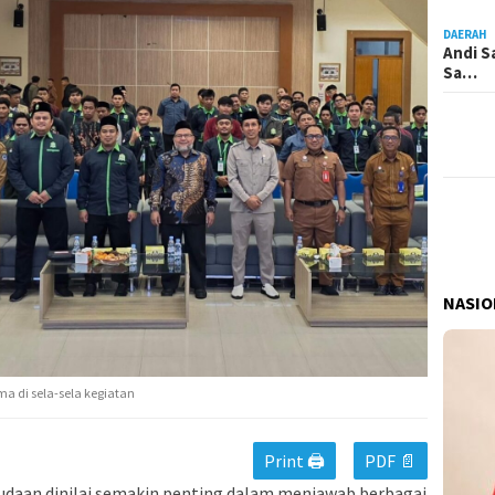
DAERAH
Andi S
Sa…
NASIO
a di sela-sela kegiatan
Print 🖨
PDF 📄
daan dinilai semakin penting dalam menjawab berbagai