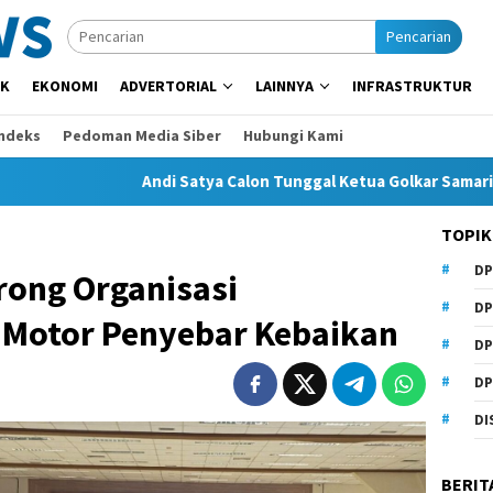
Pencarian
IK
EKONOMI
ADVERTORIAL
LAINNYA
INFRASTRUKTUR
Indeks
Pedoman Media Siber
Hubungi Kami
Andi Satya Calon Tunggal Ketua Golkar Samarinda, Musda Si
TOPIK
DP
ong Organisasi
DP
Motor Penyebar Kebaikan
DP
DP
DI
BERIT