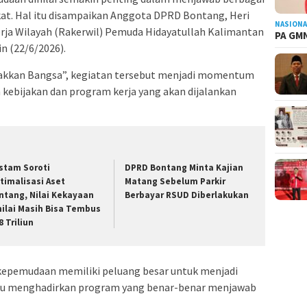
kat. Hal itu disampaikan Anggota DPRD Bontang, Heri
NASIONA
rja Wilayah (Rakerwil) Pemuda Hidayatullah Kalimantan
PA GMN
n (22/6/2026).
kan Bangsa”, kegiatan tersebut menjadi momentum
 kebijakan dan program kerja yang akan dijalankan
stam Soroti
DPRD Bontang Minta Kajian
timalisasi Aset
Matang Sebelum Parkir
ntang, Nilai Kekayaan
Berbayar RSUD Diberlakukan
nilai Masih Bisa Tembus
8 Triliun
 kepemudaan memiliki peluang besar untuk menjadi
u menghadirkan program yang benar-benar menjawab