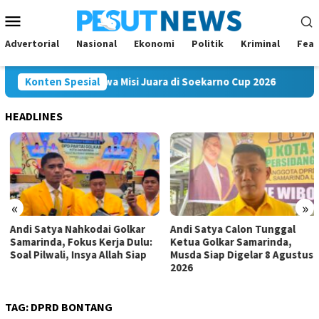
Loncat
Menu
ke
Mobile
konten
Advertorial
Nasional
Ekonomi
Politik
Kriminal
Feat
Mahakam FC Bawa Misi Juara di Soekarno Cup 2026
Konten Spesial
Andi S
HEADLINES
«
»
Andi Satya Nahkodai Golkar
Andi Satya Calon Tunggal
Samarinda, Fokus Kerja Dulu:
Ketua Golkar Samarinda,
Soal Pilwali, Insya Allah Siap
Musda Siap Digelar 8 Agustus
2026
TAG:
DPRD BONTANG