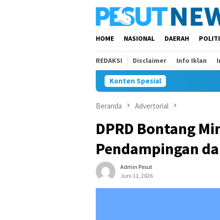
Loncat
ke
konten
HOME
NASIONAL
DAERAH
POLIT
REDAKSI
Disclaimer
Info Iklan
Konten Spesial
Beranda
Advertorial
DPRD Bontang Min
Pendampingan da
Admin Pesut
Juni 11, 2026