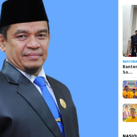
NASIONA
Banten
So…
NASIO