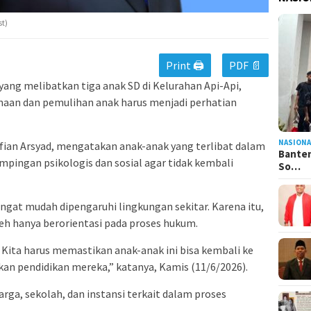
st)
Print 🖨
PDF 📄
yang melibatkan tiga anak SD di Kelurahan Api-Api,
aan dan pemulihan anak harus menjadi perhatian
NASIONA
ian Arsyad, mengatakan anak-anak yang terlibat dalam
Banten
ingan psikologis dan sosial agar tidak kembali
So…
ngat mudah dipengaruhi lingkungan sekitar. Karena itu,
eh hanya berorientasi pada proses hukum.
 Kita harus memastikan anak-anak ini bisa kembali ke
an pendidikan mereka,” katanya, Kamis (11/6/2026).
rga, sekolah, dan instansi terkait dalam proses