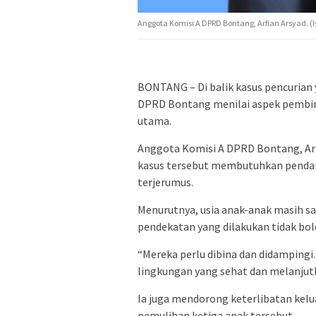
Anggota Komisi A DPRD Bontang, Arfian Arsyad. (I
BONTANG – Di balik kasus pencurian 
DPRD Bontang menilai aspek pembin
utama.
Anggota Komisi A DPRD Bontang, Arf
kasus tersebut membutuhkan pendamp
terjerumus.
Menurutnya, usia anak-anak masih sa
pendekatan yang dilakukan tidak bol
“Mereka perlu dibina dan didampingi.
lingkungan yang sehat dan melanjutk
Ia juga mendorong keterlibatan kelua
pemulihan ketiga anak tersebut.