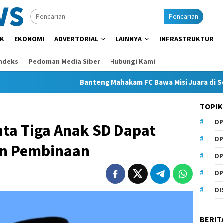
Pencarian
IK
EKONOMI
ADVERTORIAL
LAINNYA
INFRASTRUKTUR
Indeks
Pedoman Media Siber
Hubungi Kami
Banteng Mahakam FC Bawa Misi Juara di Soekarno Cu
TOPIK
DP
ta Tiga Anak SD Dapat
DP
n Pembinaan
DP
DP
DI
BERIT