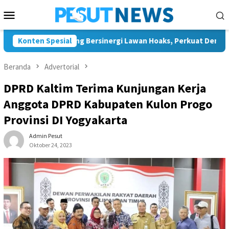
Loncat
Menu
ke
Mobile
konten
an JMSI Bontang Bersinergi Lawan Hoaks, Perkuat Demokrasi Je
Konten Spesial
Beranda
Advertorial
DPRD Kaltim Terima Kunjungan Kerja
Anggota DPRD Kabupaten Kulon Progo
Provinsi DI Yogyakarta
Admin Pesut
Oktober 24, 2023