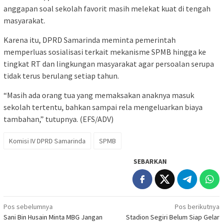
anggapan soal sekolah favorit masih melekat kuat di tengah
masyarakat.
Karena itu, DPRD Samarinda meminta pemerintah
memperluas sosialisasi terkait mekanisme SPMB hingga ke
tingkat RT dan lingkungan masyarakat agar persoalan serupa
tidak terus berulang setiap tahun.
“Masih ada orang tua yang memaksakan anaknya masuk
sekolah tertentu, bahkan sampai rela mengeluarkan biaya
tambahan,” tutupnya. (EFS/ADV)
Komisi IV DPRD Samarinda
SPMB
SEBARKAN
Navigasi
Pos sebelumnya
Pos berikutnya
Sani Bin Husain Minta MBG Jangan
Stadion Segiri Belum Siap Gelar
pos