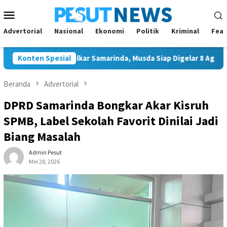
Loncat
Menu
ke
Mobile
konten
Advertorial
Nasional
Ekonomi
Politik
Kriminal
Feat
gal Ketua Golkar Samarinda, Musda Siap Digelar 8 Agustus 2026
Konten Spesial
Beranda
Advertorial
DPRD Samarinda Bongkar Akar Kisruh
SPMB, Label Sekolah Favorit Dinilai Jadi
Biang Masalah
Admin Pesut
Mei 28, 2026