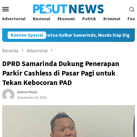
Loncat
Menu
ke
Mobile
konten
Advertorial
Nasional
Ekonomi
Politik
Kriminal
Feat
alon Tunggal Ketua Golkar Samarinda, Musda Siap Digelar 8 Agus
Konten Spesial
Beranda
Advertorial
DPRD Samarinda Dukung Penerapan
Parkir Cashless di Pasar Pagi untuk
Tekan Kebocoran PAD
Admin Pesut
November 29, 2025