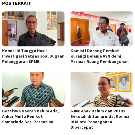
POS TERKAIT
Komisi IV Tunggu Hasil
Komisi I Dorong Pemkot
Investigasi Satgas soal Dugaan
Kurangi Belanja ASN demi
Pelanggaran SPMB
Perluas Ruang Pembangunan
Beasiswa Daerah Belum Ada,
6.000 Anak Belum dan Putus
Anhar Minta Pemkot
Sekolah di Samarinda, Komisi
Samarinda Beri Perhatian
IV Minta Penanganan
Dipercepat