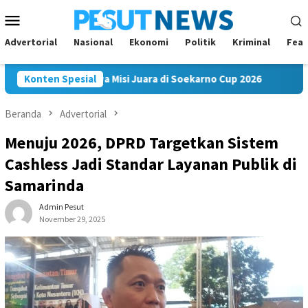
Loncat
Menu
ke
Mobile
konten
Advertorial
Nasional
Ekonomi
Politik
Kriminal
Feat
akam FC Bawa Misi Juara di Soekarno Cup 2026
Konten Spesial
Andi Saty
Beranda
Advertorial
Menuju 2026, DPRD Targetkan Sistem
Cashless Jadi Standar Layanan Publik di
Samarinda
Admin Pesut
November 29, 2025