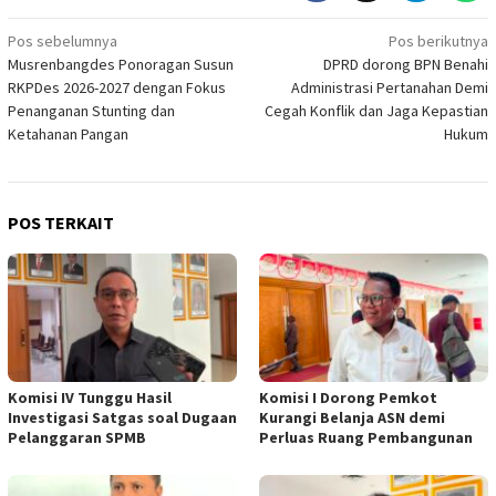
Navigasi
Pos sebelumnya
Pos berikutnya
Musrenbangdes Ponoragan Susun
DPRD dorong BPN Benahi
pos
RKPDes 2026-2027 dengan Fokus
Administrasi Pertanahan Demi
Penanganan Stunting dan
Cegah Konflik dan Jaga Kepastian
Ketahanan Pangan
Hukum
POS TERKAIT
Komisi IV Tunggu Hasil
Komisi I Dorong Pemkot
Investigasi Satgas soal Dugaan
Kurangi Belanja ASN demi
Pelanggaran SPMB
Perluas Ruang Pembangunan