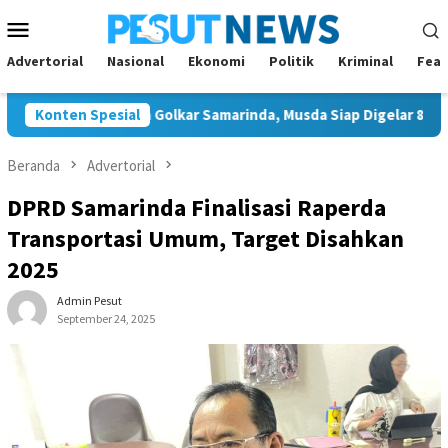
Loncat
Menu
ke
Mobile
konten
Advertorial
Nasional
Ekonomi
Politik
Kriminal
Feat
Tunggal Ketua Golkar Samarinda, Musda Siap Digelar 8 Agustus 2
Konten Spesial
Beranda
Advertorial
DPRD Samarinda Finalisasi Raperda
Transportasi Umum, Target Disahkan
2025
Admin Pesut
September 24, 2025