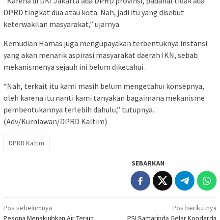
“Karena di DKI Jakarta ada DPRD provinsi, padahal tidak ada
DPRD tingkat dua atau kota. Nah, jadi itu yang disebut
keterwakilan masyarakat,” ujarnya.
Kemudian Hamas juga mengupayakan terbentuknya instansi
yang akan menarik aspirasi masyarakat daerah IKN, sebab
mekanismenya sejauh ini belum diketahui.
“Nah, terkait itu kami masih belum mengetahui konsepnya,
oleh karena itu nanti kami tanyakan bagaimana mekanisme
pembentukannya terlebih dahulu,” tutupnya.
(Adv/Kurniawan/DPRD Kaltim)
DPRD Kaltim
SEBARKAN
Navigasi
Pos sebelumnya
Pos berikutnya
Pesona Menakjubkan Air Terjun
PSI Samarinda Gelar Kopdarda