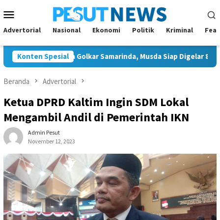
Loncat
Menu
ke
Mobile
konten
Advertorial
Nasional
Ekonomi
Politik
Kriminal
Feat
Tunggal Ketua Golkar Samarinda, Musda Siap Digelar 8 Agustus 2
Konten Spesial
Beranda
Advertorial
Ketua DPRD Kaltim Ingin SDM Lokal
Mengambil Andil di Pemerintah IKN
Admin Pesut
November 12, 2023