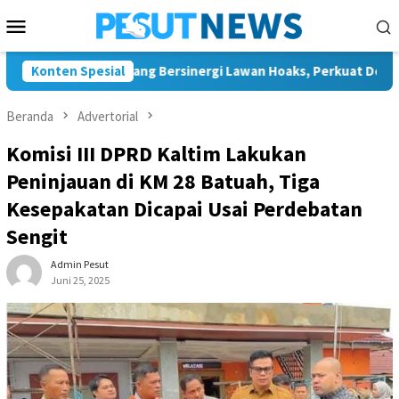
Loncat
Menu
ke
Mobile
konten
n JMSI Bontang Bersinergi Lawan Hoaks, Perkuat Demokrasi Jela
Konten Spesial
Beranda
Advertorial
Komisi III DPRD Kaltim Lakukan
Peninjauan di KM 28 Batuah, Tiga
Kesepakatan Dicapai Usai Perdebatan
Sengit
Admin Pesut
Juni 25, 2025