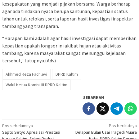
kesepakatan yang menjadi pijakan bersama. Warga berharap
agar ada tindakan nyata berupa santunan, kepastian status
lahan untuk relokasi, serta laporan hasil investigasi inspektur
tambang yang transparan.
“Harapan kami adalah agar hasil investigasi dapat memberikan
kepastian apakah longsor ini akibat hujan atau aktivitas
tambang, karena masyarakat sangat menunggu kejelasan
tersebut,” tutupnya.(Adv)
Akhmed Reza Fachlevi
DPRD Kaltim
Wakil Ketua Komisi III DPRD Kaltim
SEBARKAN
Navigasi
Pos sebelumnya
Pos berikutnya
Sapto Setyo Apresiasi Prestasi
Delapan Bulan Usai Tragedi Muara
pos
Kurash Kaltim, Sebut Berkat
Kate, DPRD Kaltim Dorong