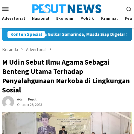
Loncat
Menu
ke
Mobile
konten
Advertorial
Nasional
Ekonomi
Politik
Kriminal
Feat
Tunggal Ketua Golkar Samarinda, Musda Siap Digelar 8 Agustus 20
Konten Spesial
Beranda
Advertorial
M Udin Sebut Ilmu Agama Sebagai
Benteng Utama Terhadap
Penyalahgunaan Narkoba di Lingkungan
Sosial
Admin Pesut
Oktober 28, 2023