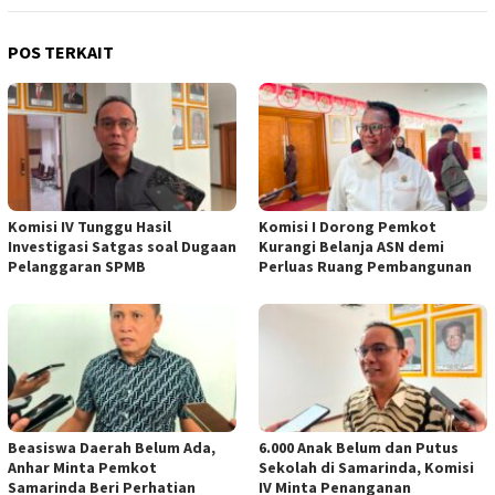
POS TERKAIT
Komisi IV Tunggu Hasil
Komisi I Dorong Pemkot
Investigasi Satgas soal Dugaan
Kurangi Belanja ASN demi
Pelanggaran SPMB
Perluas Ruang Pembangunan
Beasiswa Daerah Belum Ada,
6.000 Anak Belum dan Putus
Anhar Minta Pemkot
Sekolah di Samarinda, Komisi
Samarinda Beri Perhatian
IV Minta Penanganan