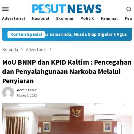
Loncat
Menu
ke
Mobile
konten
Advertorial
Nasional
Ekonomi
Politik
Kriminal
Feat
gal Ketua Golkar Samarinda, Musda Siap Digelar 8 Agustus 2026
Konten Spesial
Beranda
Advertorial
MoU BNNP dan KPID Kaltim : Pencegahan
dan Penyalahgunaan Narkoba Melalui
Penyiaran
Admin Pesut
Maret 8, 2023