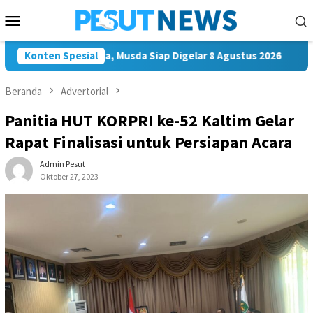
Loncat
Menu
ke
Mobile
konten
kar Samarinda, Musda Siap Digelar 8 Agustus 2026
Konten Spesial
Bawasl
Beranda
Advertorial
Panitia HUT KORPRI ke-52 Kaltim Gelar
Rapat Finalisasi untuk Persiapan Acara
Admin Pesut
Oktober 27, 2023