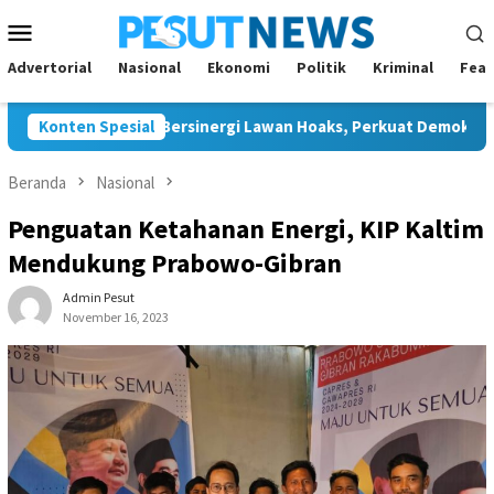
Loncat
Menu
ke
Mobile
konten
Advertorial
Nasional
Ekonomi
Politik
Kriminal
Feat
I Bontang Bersinergi Lawan Hoaks, Perkuat Demokrasi Jelang Pe
Konten Spesial
Beranda
Nasional
Penguatan Ketahanan Energi, KIP Kaltim
Mendukung Prabowo-Gibran
Admin Pesut
November 16, 2023