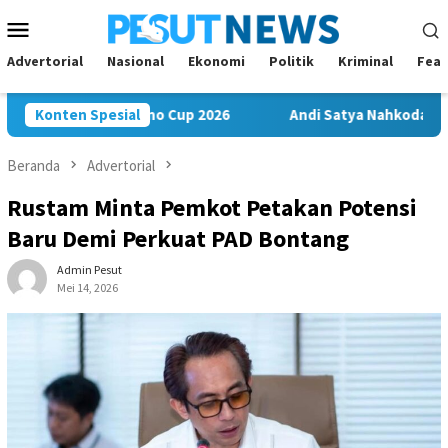
Loncat
Menu
ke
Mobile
konten
Advertorial
Nasional
Ekonomi
Politik
Kriminal
Feat
ara di Soekarno Cup 2026
Konten Spesial
Andi Satya Nahkodai Golkar Sama
Beranda
Advertorial
Rustam Minta Pemkot Petakan Potensi
Baru Demi Perkuat PAD Bontang
Admin Pesut
Mei 14, 2026