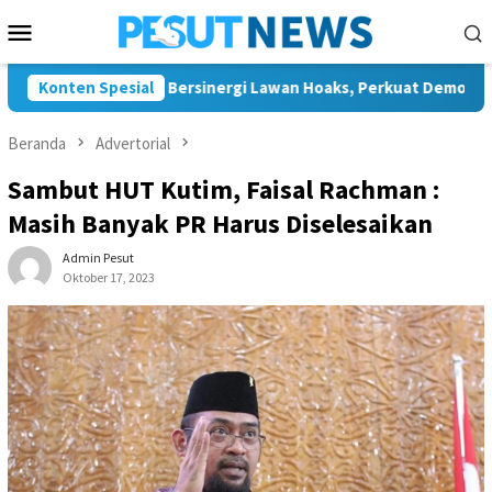
Loncat
Menu
ke
Mobile
konten
JMSI Bontang Bersinergi Lawan Hoaks, Perkuat Demokrasi Jelang
Konten Spesial
Beranda
Advertorial
Sambut HUT Kutim, Faisal Rachman :
Masih Banyak PR Harus Diselesaikan
Admin Pesut
Oktober 17, 2023