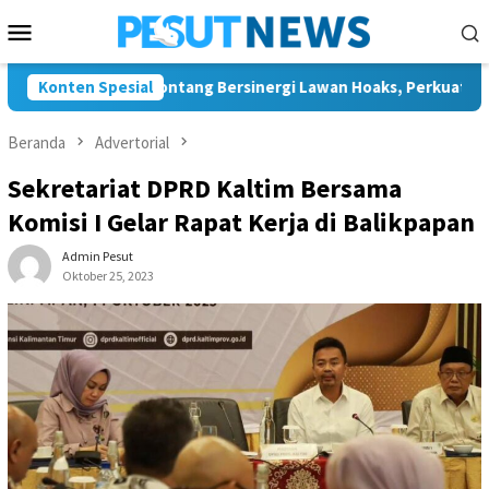
Loncat
Menu
ke
Mobile
konten
g dan JMSI Bontang Bersinergi Lawan Hoaks, Perkuat Demokrasi 
Konten Spesial
Beranda
Advertorial
Sekretariat DPRD Kaltim Bersama
Komisi I Gelar Rapat Kerja di Balikpapan
Admin Pesut
Oktober 25, 2023