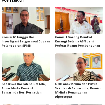
POS TERKAIT
Komisi IV Tunggu Hasil
Komisi I Dorong Pemkot
Investigasi Satgas soal Dugaan
Kurangi Belanja ASN demi
Pelanggaran SPMB
Perluas Ruang Pembangunan
Beasiswa Daerah Belum Ada,
6.000 Anak Belum dan Putus
Anhar Minta Pemkot
Sekolah di Samarinda, Komisi
Samarinda Beri Perhatian
IV Minta Penanganan
Dipercepat