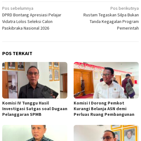
Navigasi
Pos sebelumnya
Pos berikutnya
DPRD Bontang Apresiasi Pelajar
Rustam Tegaskan Silpa Bukan
pos
Vidatra Lolos Seleksi Calon
Tanda Kegagalan Program
Paskibraka Nasional 2026
Pemerintah
POS TERKAIT
Komisi IV Tunggu Hasil
Komisi I Dorong Pemkot
Investigasi Satgas soal Dugaan
Kurangi Belanja ASN demi
Pelanggaran SPMB
Perluas Ruang Pembangunan