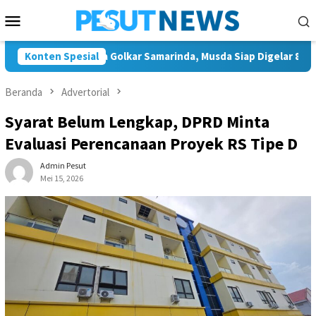
Loncat
Menu
ke
Mobile
konten
Tunggal Ketua Golkar Samarinda, Musda Siap Digelar 8 Agustus 2
Konten Spesial
Beranda
Advertorial
Syarat Belum Lengkap, DPRD Minta
Evaluasi Perencanaan Proyek RS Tipe D
Admin Pesut
Mei 15, 2026